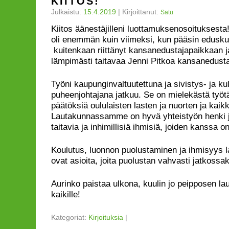
KIITOS!
Julkaistu:
15.4.2019
|
Kirjoittanut:
Satu
Kiitos äänestäjilleni luottamuksenosoituksesta
oli enemmän kuin viimeksi, kun pääsin eduskun
kuitenkaan riittänyt kansanedustajapaikkaan ja
lämpimästi taitavaa Jenni Pitkoa kansanedust
Työni kaupunginvaltuutettuna ja sivistys- ja ku
puheenjohtajana jatkuu. Se on mielekästä työt
päätöksiä oululaisten lasten ja nuorten ja kaik
Lautakunnassamme on hyvä yhteistyön henki ja
taitavia ja inhimillisiä ihmisiä, joiden kanssa o
Koulutus, luonnon puolustaminen ja ihmisyys 
ovat asioita, joita puolustan vahvasti jatkossa
Aurinko paistaa ulkona, kuulin jo peipposen la
kaikille!
Kategoriat:
Kirjoituksia
|