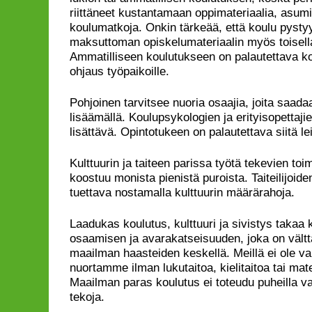
riittäneet kustantamaan oppimateriaalia, asumis
koulumatkoja. Onkin tärkeää, että koulu pysty
maksuttoman opiskelumateriaalin myös toisella
Ammatilliseen koulutukseen on palautettava kon
ohjaus työpaikoille.
Pohjoinen tarvitsee nuoria osaajia, joita saad
lisäämällä. Koulupsykologien ja erityisopettaji
lisättävä. Opintotukeen on palautettava siitä le
Kulttuurin ja taiteen parissa työtä tekevien to
koostuu monista pienistä puroista. Taiteilijoid
tuettava nostamalla kulttuurin määrärahoja.
Laadukas koulutus, kulttuuri ja sivistys tak
osaamisen ja avarakatseisuuden, joka on vält
maailman haasteiden keskellä. Meillä ei ole va
nuortamme ilman lukutaitoa, kielitaitoa tai ma
Maailman paras koulutus ei toteudu puheilla va
tekoja.