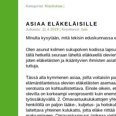
Kategoriat:
Kirjoituksia
|
ASIAA ELÄKELÄISILLE
Julkaistu:
11.4.2019
|
Kirjoittanut:
Satu
Minulta kysytään, mitä tekisin eduskunnassa e
Olen asunut kolmen sukupolven kodissa lapsuut
tällä hetkellä seuraan läheltä eläkkeellä olev
joten eläkeläisten ja ikääntyvien ihmisten asia
tuttuja.
Tässä alla kymmenen asiaa, joilla voitaisiin pa
elämäntilanteissa olevien eläkeläisten asemaa.
verotusta on kohtuullistettava. Einole oikein, et
olevilla on korkeampi veroprosentti kuin enem
työssäkäyvällä. 2. Omavastuukulukattojen yht
henkilöllä on paljon lääke-, kuljetus- ja hoitokul
laitettava yhteinen kulukatto, jotta eläke riittä
maksamiseen. Omavastuuosuus lankeaa vielä