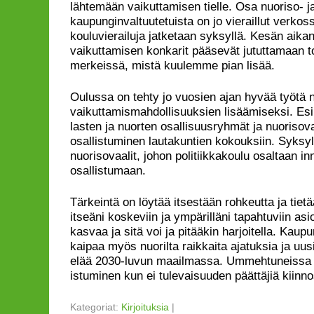
lähtemään vaikuttamisen tielle. Osa nuoriso- j
kaupunginvaltuutetuista on jo vieraillut verkoss
kouluvierailuja jatketaan syksyllä. Kesän aikan
vaikuttamisen konkarit pääsevät jututtamaan t
merkeissä, mistä kuulemme pian lisää.
Oulussa on tehty jo vuosien ajan hyvää työtä 
vaikuttamismahdollisuuksien lisäämiseksi. Es
lasten ja nuorten osallisuusryhmät ja nuorisov
osallistuminen lautakuntien kokouksiin. Syksyl
nuorisovaalit, johon politiikkakoulu osaltaan i
osallistumaan.
Tärkeintä on löytää itsestään rohkeutta ja tiet
itseäni koskeviin ja ympärilläni tapahtuviin asi
kasvaa ja sitä voi ja pitääkin harjoitella. Kau
kaipaa myös nuorilta raikkaita ajatuksia ja uu
elää 2030-luvun maailmassa. Ummehtuneissa
istuminen kun ei tulevaisuuden päättäjiä kiinno
Kategoriat:
Kirjoituksia
|