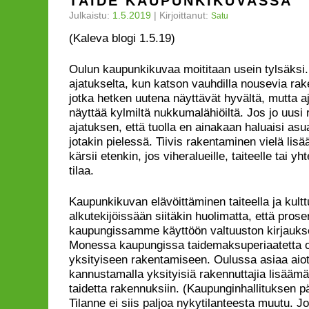
TAIDE KAUPUNKIKUVASSA
Julkaistu:
1.5.2019
|
Kirjoittanut:
Satu
(Kaleva blogi 1.5.19)
Oulun kaupunkikuvaa moititaan usein tylsäksi.
ajatukselta, kun katson vauhdilla nousevia r
jotka hetken uutena näyttävät hyvältä, mutta a
näyttää kylmiltä nukkumalähiöiltä. Jos jo uusi
ajatuksen, että tuolla en ainakaan haluaisi as
jotakin pielessä. Tiivis rakentaminen vielä lisää
kärsii etenkin, jos viheralueille, taiteelle tai yht
tilaa.
Kaupunkikuvan elävöittäminen taiteella ja kultt
alkutekijöissään siitäkin huolimatta, että prosen
kaupungissamme käyttöön valtuuston kirjaukse
Monessa kaupungissa taidemaksuperiaatetta o
yksityiseen rakentamiseen. Oulussa asiaa aio
kannustamalla yksityisiä rakennuttajia lisääm
taidetta rakennuksiin. (Kaupunginhallituksen p
Tilanne ei siis paljoa nykytilanteesta muutu. Jo