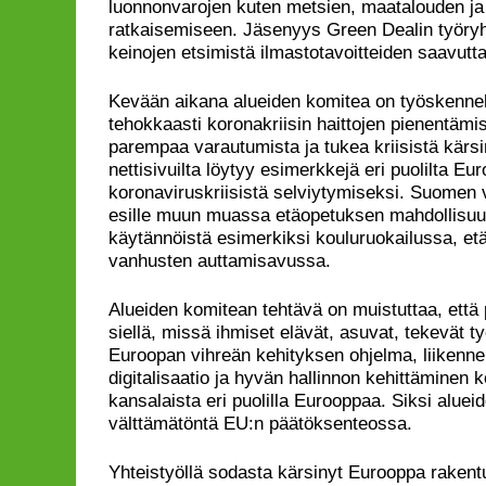
luonnonvarojen kuten metsien, maatalouden j
ratkaisemiseen. Jäsenyys Green Dealin työry
keinojen etsimistä ilmastotavoitteiden saavutt
Kevään aikana alueiden komitea on työskennel
tehokkaasti koronakriisin haittojen pienentämi
parempaa varautumista ja tukea kriisistä kärsin
nettisivuilta löytyy esimerkkejä eri puolilta Eu
koronaviruskriisistä selviytymiseksi. Suomen 
esille muun muassa etäopetuksen mahdollisuuk
käytännöistä esimerkiksi kouluruokailussa, et
vanhusten auttamisavussa.
Alueiden komitean tehtävä on muistuttaa, että
siellä, missä ihmiset elävät, asuvat, tekevät ty
Euroopan vihreän kehityksen ohjelma, liikenne 
digitalisaatio ja hyvän hallinnon kehittäminen 
kansalaista eri puolilla Eurooppaa. Siksi alue
välttämätöntä EU:n päätöksenteossa.
Yhteistyöllä sodasta kärsinyt Eurooppa rakentu