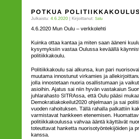
POTKUA POLITIIKKAKOULU
Julkaistu:
4.6.2020
|
Kirjoittanut:
Satu
4.6.2020 Mun Oulu – verkkolehti
Kuinka ottaa kantaa ja miten saan ääneni kuulu
kysymyksiin vastaa Oulussa keväällä käynnis
politiikkakoulu.
Politiikkakoulu sai alkunsa, kun pari nuorisova
muutama innostunut virkamies ja allekirjoittanu
jolla innostetaan nuoria osallistumaan ja vaik
asioihin. Ajatus sai niin hyvän vastakaiun Su
juhlarahasto SITRAssa, että Oulu pääsi muk
Demokratiakokeilut2020 ohjelmaan ja sai polit
vuoden rahoituksen. Tällä rahalla palkattiin kak
varmistavat hankkeen etenemisen. Huomattava
politiikkakoulussa vahvaa ääntä käyttävät nuore
toteuttavat hanketta nuorisotyöntekijöiden ja pr
kanssa.