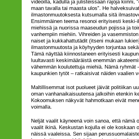
videoilla, kadulla ja julisteissaan rajoja kiinni
maan tavalla tai maasta ulos”. He halveksuivat
ilmastonmuutoksesta kutsumalla sitä ilmastov
Ensimmäinen teema resonoi erityisesti keski-i
miehissä ja nuorissa maaseudun pojissa ja to
vanhempiin miehiin. Vihreiden ja vasemmiston
naiset ja kukkahattutädit (itseni mukaan lukien
ilmastonmuutosta ja köyhyyden torjuntaa sekä 
Tämä näyttää kiinnostaneen erityisesti kaupun
luultavasti keskimääräistä enemmän akateemis
vähemmän koulutettuja miehiä. Nämä ryhmät 
kaupunkien tytöt – ratkaisivat näiden vaalien vo
Maltillisemmat isot puolueet jäivät politiikan u
oman vanhanaikaisuutensa jalkoihin etenkin ke
Kokoomuksen näkyvät hahmotkaan eivät mene
voimalla.
Neljät vaalit käyneenä voin sanoa, että nämä o
vaalit ikinä. Keskustan kojulla ei ole koskaan ol
näissä vaaleissa. Sen sijaan perussuomalaist