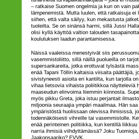
– ratkaise Suomen ongelmia ja kun on vain pakk
lämpenemistä. Mutta luulen, että ratkaisuja ei 
siihen, että valta säilyy, kun mekastusta jatke
tuoleilta. Se on sinänsä harmi, sillä Jussi Hall
olisi kyllä käyttöä valtion talouden tasapainot
koulutuksen laadun parantamisessa.
Näissä vaaleissa menestyivät siis perussuomal
vasemmistoliitto, sillä näillä puolueilla on tarj
supersankareita, jotka erottuvat tylsästä mas
enää Tapani Töllin kaltaisia viisaita päättäjiä, j
sivistyneesti asioita eri kantilta, kun tarjolla
vihaa lietsovia vihaista poliitikkoa näytteleviä h
maaseudun elinvoima liiemmin kiinnosta. Supe
myös pikku Greta, joka istuu perjantait ilmasto
miljoonia seuraajia ympäri maailmaa. Hän saa
ympäristöstä huolissaan olevissa ihmisissä, j
todennäköisesti vihreille tai vasemmistolle. K
enää perinteinen politiikka, kun kentillä liikku
narria ihmisiä viihdyttämässä? Joku Tuomioja, T
Jaakonsaariko? EVVK.