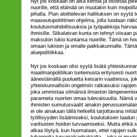
Nyt jos koskaan on aika kertoa ja osoittaa pik
nuorille, että elämää on muutakin kuin mopoill
pihalla. Pian aloittelevan hallituksen on syytä
maaseutupoliittinen ohjelma, jolla luodaan näkö
koulutusmahdollisuuksia ja työpaikkoja harvaa
ihmisille. Siikalatvan kunta on tehnyt viisaan 
maksuton lukio kuntansa nuorille. Tämä on ho
omaan lukioon ja omalle paikkakunnalle. Tämä
aluepolitiikkaa.
Nyt jos koskaan olisi syytä lisätä yhteiskunna
maailmanpolitiikan tuntemusta erityisesti nuor
äänestämällä puoluetta keisarin vaatteissa, jok
yhteiskunnallisiin ongelmiin ratkaisuksi rajojen 
joka ummistaa silmänsä ilmaston lämpenemise
paranneta nuorten omaa tulevaisuutta. Nämä va
ihmisten sumutusvaalit ainakin perussuomalaiste
ei ole ainakaan tällä hetkellä tarjottavana mit
työllisyyden lisäämiseksi, koulutuksen laadun 
vanhusten hoidon turvaamiseksi. Mutta ehkä sie
alkaa löytyä, kun huomataan, ettei rajojen sul
tuhannelta turvapaikanhakijalta – joka ei muut