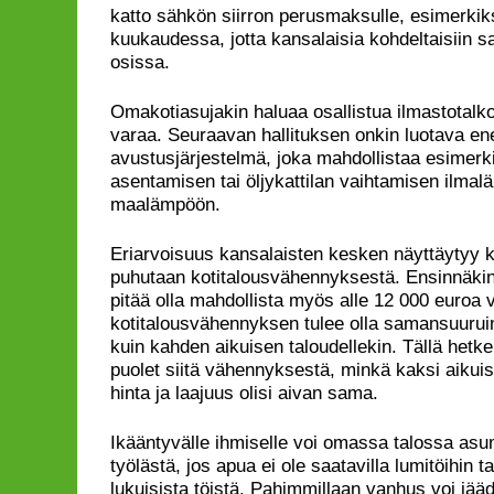
katto sähkön siirron perusmaksulle, esimerk
kuukaudessa, jotta kansalaisia kohdeltaisiin s
osissa.
Omakotiasujakin haluaa osallistua ilmastotalkoi
varaa. Seuraavan hallituksen onkin luotava en
avustusjärjestelmä, joka mahdollistaa esimerk
asentamisen tai öljykattilan vaihtamisen ilma
maalämpöön.
Eriarvoisuus kansalaisten kesken näyttäytyy k
puhutaan kotitalousvähennyksestä. Ensinnäki
pitää olla mahdollista myös alle 12 000 euroa 
kotitalousvähennyksen tulee olla samansuuruin
kuin kahden aikuisen taloudellekin. Tällä hetk
puolet siitä vähennyksestä, minkä kaksi aikui
hinta ja laajuus olisi aivan sama.
Ikääntyvälle ihmiselle voi omassa talossa asum
työlästä, jos apua ei ole saatavilla lumitöihin 
lukuisista töistä. Pahimmillaan vanhus voi jä