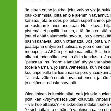
Ja sitten on se joukko, joka valvoo yöt ja nuk
joukko ihmisiä, joita en ole aiemmin tavannut.
kansaa, jota ei edes politiikan superhahmot ja
on koskaan kiinnostanutkaan. He liikkuvat hilj
pistemäiset pupillit. Luulen, että tämä on sitä
jota ei enää valtamedia tavoita, jos yleensäk
hashiskanavia lukuun ottamatta. Jos jostain, ni
päättäjänä erityisen huolissani, jopa enemmän 
mopopojista ABC:n peliautomaateilla. Sillä he
alkanut todennäköisesti jo äidin kohdussa. Jo
”pelastaa” ns. ”normielämään” täytyy varhaise
todella varhain, jo siinä vaiheessa, kun heidän 
koulunpenkillä tai luisumassa pois yhteiskunna
Tällaista väkeä en ole tavannut ennen, ja nämä
jo neljännet eduskuntavaalit.
Olen iloinen kuitenkin siitä, että joitakin huolet
politiikan kysymykset kuten koulutus, ympärist
– vai huolettaako? – eläkkeiden indeksit sekä
Yksinhuoltajista ei näissä vaaleissa paljoa puh