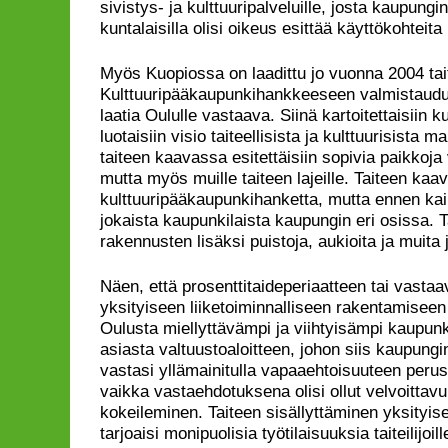
sivistys- ja kulttuuripalveluille, josta kaupungin
kuntalaisilla olisi oikeus esittää käyttökohtei
Myös Kuopiossa on laadittu jo vuonna 2004 ta
Kulttuuripääkaupunkihankkeeseen valmistaudut
laatia Oululle vastaava. Siinä kartoitettaisiin kul
luotaisiin visio taiteellisista ja kulttuurisista 
taiteen kaavassa esitettäisiin sopivia paikkoja v
mutta myös muille taiteen lajeille. Taiteen kaav
kulttuuripääkaupunkihanketta, mutta ennen kai
jokaista kaupunkilaista kaupungin eri osissa. 
rakennusten lisäksi puistoja, aukioita ja muita ju
Näen, että prosenttitaideperiaatteen tai vasta
yksityiseen liiketoiminnalliseen rakentamiseen 
Oulusta miellyttävämpi ja viihtyisämpi kaupunk
asiasta valtuustoaloitteen, johon siis kaupungin
vastasi yllämainitulla vapaaehtoisuuteen perust
vaikka vastaehdotuksena olisi ollut velvoittavu
kokeileminen. Taiteen sisällyttäminen yksityi
tarjoaisi monipuolisia työtilaisuuksia taiteilijoi