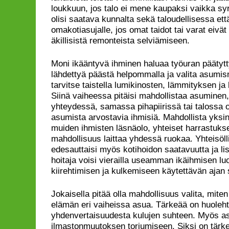
loukkuun, jos talo ei mene kaupaksi vaikka syr
olisi saatava kunnalta sekä taloudellisessa e
omakotiasujalle, jos omat taidot tai varat eivät 
äkillisistä remonteista selviämiseen.
Moni ikääntyvä ihminen haluaa työuran päätytt
lähdettyä päästä helpommalla ja valita asumis
tarvitse taistella lumikinosten, lämmityksen j
Siinä vaiheessa pitäisi mahdollistaa asuminen
yhteydessä, samassa pihapiirissä tai talossa ol
asumista arvostavia ihmisiä. Mahdollista yksinä
muiden ihmisten läsnäolo, yhteiset harrastuks
mahdollisuus laittaa yhdessä ruokaa. Yhteisöl
edesauttaisi myös kotihoidon saatavuutta ja lisä
hoitaja voisi vierailla useamman ikäihmisen lu
kiirehtimisen ja kulkemiseen käytettävän ajan 
Jokaisella pitää olla mahdollisuus valita, mit
elämän eri vaiheissa asua. Tärkeää on huoleh
yhdenvertaisuudesta kulujen suhteen. Myös as
ilmastonmuutoksen torjumiseen. Siksi on tärkeä