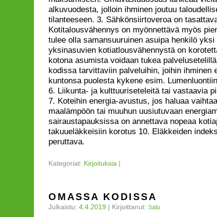
alkuvuodesta, jolloin ihminen joutuu taloudelli
tilanteeseen. 3. Sähkönsiirtoveroa on tasattava
Kotitalousvähennys on myönnettävä myös pieni
tulee olla samansuuruinen asuipa henkilö yksi t
yksinasuvien kotiatlousvähennystä on korotett
kotona asumista voidaan tukea palvelusetelillä
kodissa tarvittaviin palveluihin, joihin ihminen 
kuntonsa puolesta kykene esim. Lumenluontiin
6. Liikunta- ja kulttuuriseteleitä tai vastaavia pie
7. Koteihin energia-avustus, jos haluaa vaihtaa
maalämpöön tai muuhun uusiutuvaan energiamu
sairaustapauksissa on annettava nopeaa kotiap
takuueläkkeisiin korotus 10. Eläkkeiden indek
peruttava.
Kategoriat:
Kirjoituksia
|
OMASSA KODISSA
Julkaistu:
4.4.2019
|
Kirjoittanut:
Satu