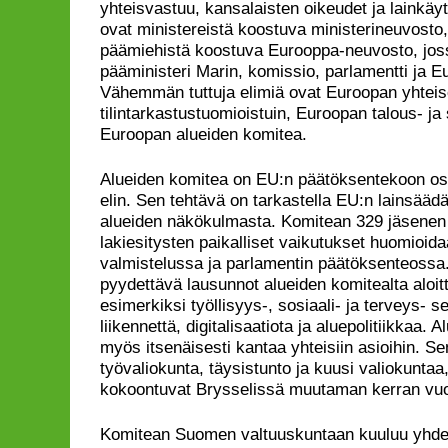
yhteisvastuu, kansalaisten oikeudet ja lainkäyt
ovat ministereistä koostuva ministerineuvosto
päämiehistä koostuva Eurooppa-neuvosto, jo
pääministeri Marin, komissio, parlamentti ja 
Vähemmän tuttuja elimiä ovat Euroopan yhteisö
tilintarkastustuomioistuin, Euroopan talous- ja
Euroopan alueiden komitea.
Alueiden komitea on EU:n päätöksentekoon os
elin. Sen tehtävä on tarkastella EU:n lainsääd
alueiden näkökulmasta. Komitean 329 jäsenen 
lakiesitysten paikalliset vaikutukset huomioida
valmistelussa ja parlamentin päätöksenteossa
pyydettävä lausunnot alueiden komitealta aloit
esimerkiksi työllisyys-, sosiaali- ja terveys- s
liikennettä, digitalisaatiota ja aluepolitiikkaa. 
myös itsenäisesti kantaa yhteisiin asioihin. Se
työvaliokunta, täysistunto ja kuusi valiokuntaa,
kokoontuvat Brysselissä muutaman kerran vu
Komitean Suomen valtuuskuntaan kuuluu yhde