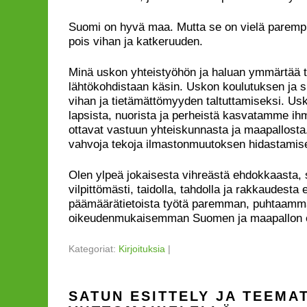
Suomi on hyvä maa. Mutta se on vielä parempi
pois vihan ja katkeruuden.
Minä uskon yhteistyöhön ja haluan ymmärtää t
lähtökohdistaan käsin. Uskon koulutuksen ja 
vihan ja tietämättömyyden taltuttamiseksi. Usko
lapsista, nuorista ja perheistä kasvatamme ihm
ottavat vastuun yhteiskunnasta ja maapallosta.
vahvoja tekoja ilmastonmuutoksen hidastamis
Olen ylpeä jokaisesta vihreästä ehdokkaasta, 
vilpittömästi, taidolla, tahdolla ja rakkaudesta
päämäärätietoista työtä paremman, puhtaamm
oikeudenmukaisemman Suomen ja maapallon 
Kategoriat:
Kirjoituksia
|
SATUN ESITTELY JA TEEMA