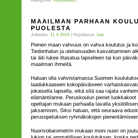
Kategoriat:
Kirjoituksia
|
MAAILMAN PARHAAN KOUL
PUOLESTA
Julkaistu:
11.4.2019
|
Kirjoittanut:
Satu
Pienen maan vahvuus on vahva koulutus ja kor
Tiedonhalun ja uteliaisuuden kasvattaminen alk
tai äiti lukee iltasatua lapselleen tai kun päivä
maailman ihmeitä.
Haluan olla vahvistamassa Suomen koulutukse
laadukkaaseen kokopäiväiseen varhaiskasvatu
jokaisella lapsella, eikä sitä saa rajata vanh
elämäntilanne. Peruskoulun pienet luokkakoot
opettajan mukaan parhaalla tavalla yksilöllise
jaksamisen. Siksi haluan, että seuraava edus
perusopetuksen ryhmäkokojen pienentämiseen
Nuorisobarometrin mukaan moni nuori on jout
lukion tai ammatillisen koulutuksen, koska per