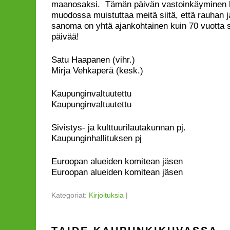
maanosaksi. Tämän päivän vastoinkäyminen
muodossa muistuttaa meitä siitä, että rauhan 
sanoma on yhtä ajankohtainen kuin 70 vuotta 
päivää!
Satu Haapanen
Mirja Vehkaperä (kesk.)
Kaupunginvalt
Kaupunginvaltuutettu
Sivistys- ja kulttuurilaut
Kaupunginhallituksen pj
Euroopan alueiden komit
Euroopan alueiden komitean jäsen
Kategoriat:
Kirjoituksia
|