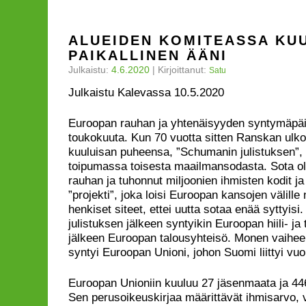
ALUEIDEN KOMITEASSA KU
PAIKALLINEN ÄÄNI
Julkaistu:
4.6.2020
|
Kirjoittanut:
Satu
Julkaistu Kalevassa 10.5.2020
Euroopan rauhan ja yhtenäisyyden syntymäpäiv
toukokuuta. Kun 70 vuotta sitten Ranskan ulko
kuuluisan puheensa, ”Schumanin julistuksen”,
toipumassa toisesta maailmansodasta. Sota o
rauhan ja tuhonnut miljoonien ihmisten kodit ja e
”projekti”, joka loisi Euroopan kansojen välille n
henkiset siteet, ettei uutta sotaa enää syttyis
julistuksen jälkeen syntyikin Euroopan hiili- ja
jälkeen Euroopan talousyhteisö. Monen vaihee
syntyi Euroopan Unioni, johon Suomi liittyi vu
Euroopan Unioniin kuuluu 27 jäsenmaata ja 446
Sen perusoikeuskirjaa määrittävät ihmisarvo, 