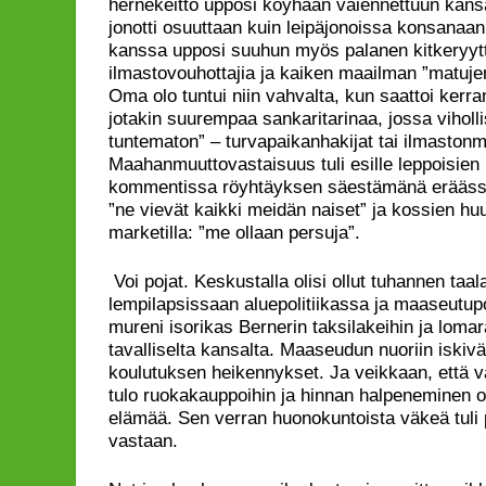
hernekeitto upposi köyhään vaiennettuun kansaa
jonotti osuuttaan kuin leipäjonoissa konsanaan
kanssa upposi suuhun myös palanen kitkeryytt
ilmastovouhottajia ja kaiken maailman ”matuje
Oma olo tuntui niin vahvalta, kun saattoi kerr
jotakin suurempaa sankaritarinaa, jossa viholl
tuntematon” – turvapaikanhakijat tai ilmaston
Maahanmuuttovastaisuus tuli esille leppoisien 
kommentissa röyhtäyksen säestämänä erääss
”ne vievät kaikki meidän naiset” ja kossien h
marketilla: ”me ollaan persuja”.
Voi pojat. Keskustalla olisi ollut tuhannen taa
lempilapsissaan aluepolitiikassa ja maaseutupo
mureni isorikas Bernerin taksilakeihin ja lomar
tavalliselta kansalta. Maaseudun nuoriin iskivä
koulutuksen heikennykset. Ja veikkaan, että
tulo ruokakauppoihin ja hinnan halpeneminen o
elämää. Sen verran huonokuntoista väkeä tuli 
vastaan.