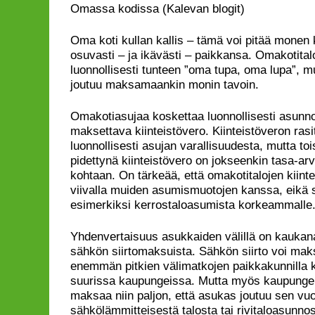
Omassa kodissa (Kalevan blogit)
Oma koti kullan kallis – tämä voi pitää monen 
osuvasti – ja ikävästi – paikkansa. Omakotit
luonnollisesti tunteen ”oma tupa, oma lupa”, mu
joutuu maksamaankin monin tavoin.
Omakotiasujaa koskettaa luonnollisesti asunnos
maksettava kiinteistövero. Kiinteistöveron rasi
luonnollisesti asujan varallisuudesta, mutta toi
pidettynä kiinteistövero on jokseenkin tasa-a
kohtaan. On tärkeää, että omakotitalojen kiint
viivalla muiden asumismuotojen kanssa, eikä 
esimerkiksi kerrostaloasumista korkeammalle
Yhdenvertaisuus asukkaiden välillä on kaukan
sähkön siirtomaksuista. Sähkön siirto voi ma
enemmän pitkien välimatkojen paikkakunnilla k
suurissa kaupungeissa. Mutta myös kaupungeis
maksaa niin paljon, että asukas joutuu sen v
sähkölämmitteisestä talosta tai rivitaloasunno