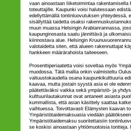
vaan ainoastaan liiketoimintaa rakentamisella har
toteuttajille. Kaupunki voisi halutessaan edistää
edellyttämällä tontinluovutuksen yhteydessä, e
sisällyttää taidetta osaksi rakennuskustannuks
muun muassa Helsingin Arabianrannassa, jossa
kaupunginosasta saatu jännittävä ja ulkomaisia
kiinnostava alue. Helsingin Kruunuvuorenrann
valotaidetta siten, että alueen rakennuttajat kä
hankkeen määrärahoista taiteeseen.
Prosenttiperiaatetta voisi soveltaa myös Ymp
muodossa. Tätä mallia onkin valmisteltu Oulu
valtuustokaudella osana kaupunkikulttuuria e
kaavaa, mutta jostain syystä asia ei ole edenn
päätettäväksi vaikka sekä ympäristö- ja yhdysk
kulttuurilautakunnat ovat antaneet asiasta puo
kummallista, että asian käsittely saattaa katk
vaihtuessa. Toivottavasti Elämysten kaavan tot
Ympäristötaidemaksuasia viedään päätökseen t
Ympäristötaidemaksu suoritettaisiin tontinluo
se koskisi ainoastaan yhtiömuotoisia tontteja. 