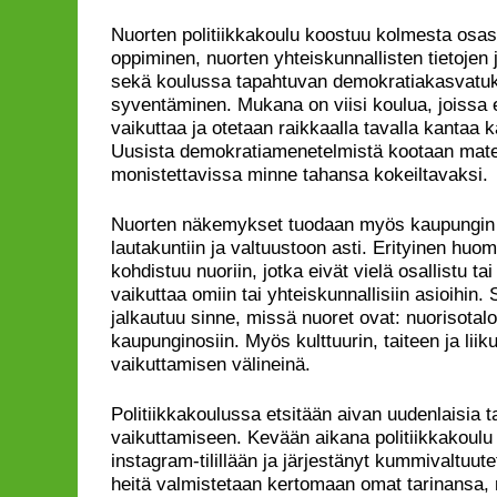
Nuorten politiikkakoulu koostuu kolmesta osas
oppiminen, nuorten yhteiskunnallisten tietojen 
sekä koulussa tapahtuvan demokratiakasvatu
syventäminen. Mukana on viisi koulua, joissa e
vaikuttaa ja otetaan raikkaalla tavalla kantaa 
Uusista demokratiamenetelmistä kootaan materi
monistettavissa minne tahansa kokeiltavaksi.
Nuorten näkemykset tuodaan myös kaupungin
lautakuntiin ja valtuustoon asti. Erityinen hu
kohdistuu nuoriin, jotka eivät vielä osallistu t
vaikuttaa omiin tai yhteiskunnallisiin asioihin. 
jalkautuu sinne, missä nuoret ovat: nuorisotaloil
kaupunginosiin. Myös kulttuurin, taiteen ja lii
vaikuttamisen välineinä.
Politiikkakoulussa etsitään aivan uudenlaisia 
vaikuttamiseen. Kevään aikana politiikkakoulu
instagram-tilillään ja järjestänyt kummivaltuute
heitä valmistetaan kertomaan omat tarinansa, 