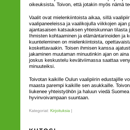
oikeuksista. Toivon, että jotakin myös nämä te
Vaalit ovat mielenkiintoista aikaa, sillä vaalipii
vaalipaneeleissa ja vaalikojulla viikkojen ajan
ajantasaisen katsauksen yhteiskunnan tilasta
Ihmisten kohtaaminen ja elämäntarinoiden ja k
kuunteleminen on mielenkiintoista, opettavaist
koskettavaakin. Toisen ihmisen kanssa ajatust
jakaminen muutaman minuutinkin ajan on aina
joskus keskustelu kevätviimassa saattaa ven
minuuteiksi.
Toivotan kaikille Oulun vaalipiirin edustajille v
maasta parempi kaikille sen asukkaille. Toivon, 
liukenee yhteistyöhön ja haluun viedä Suomea
hyvinvoivampaan suuntaan.
Kategoriat:
Kirjoituksia
|