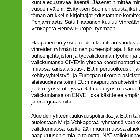
kuntia edustavaa jäsentä. Jäsenet nimittää min
vuoden välein. Esityksen Suomen edustajiksi 
tämän artikkelin kirjoittajat edustamme komite
Pohjanmaata. Satu Haapanen kuuluu Vihreään 
Vehkaperä Renew Europe -ryhmään.
Haapanen on yksi alueiden komitean kuudesta 
vihreiden ryhmän toinen puheenjohtaja. Hän os
puheenjohtajiston ja työvaliokunnan työhön ja 
valiokuntansa CIVEXin yhtenä koordinaattori
muassa kansalaisuus-, EU:n perusoikeuskirja-, 
kehitysyhteistyö- ja Euroopan ulkoraja-asioist
alaisuudessa toimii EU:n naapuruussuhteisiin 
joiden työskentelyssä Satu on myös mukana. 
valiokuntansa on ENVE, joka käsittelee ympär
ja energia-asioita.
Alueiden yhteenkuuluvuuspolitiikka ja EU:n talo
puolestaan Mirja Vehkaperää ryhmänsä varak
valiokunnassa käsitellään muun muassa aluekeh
naapuruusohjelmia ja taloutta. NAT valiokunna