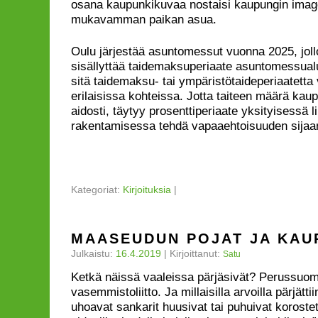
osana kaupunkikuvaa nostaisi kaupungin imago
mukavamman paikan asua.
Oulu järjestää asuntomessut vuonna 2025, jollo
sisällyttää taidemaksuperiaate asuntomessua
sitä taidemaksu- tai ympäristötaideperiaatetta v
erilaisissa kohteissa. Jotta taiteen määrä ka
aidosti, täytyy prosenttiperiaate yksityisessä l
rakentamisessa tehdä vapaaehtoisuuden sijaan
Kategoriat:
Kirjoituksia
|
MAASEUDUN POJAT JA KAU
Julkaistu:
16.4.2019
|
Kirjoittanut:
Satu
Ketkä näissä vaaleissa pärjäsivät? Perussuoma
vasemmistoliitto. Ja millaisilla arvoilla pärjät
uhoavat sankarit huusivat tai puhuivat korostet