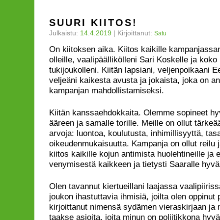
SUURI KIITOS!
Julkaistu:
14.4.2019
|
Kirjoittanut:
Satu
On kiitoksen aika. Kiitos kaikille kampanjassa
olleille, vaalipäällikölleni Sari Koskelle ja ko
tukijoukolleni. Kiitän lapsiani, veljenpoikaani Ee
veljeäni kaikesta avusta ja jokaista, joka on 
kampanjan mahdollistamiseksi.
Kiitän kanssaehdokkaita. Olemme sopineet h
ääreen ja samalle torille. Meille on ollut tärke
arvoja: luontoa, koulutusta, inhimillisyyttä, tas
oikeudenmukaisuutta. Kampanja on ollut reilu 
kiitos kaikille kojun antimista huolehtineille ja e
venymisestä kaikkeen ja tietysti Saaralle hyvä
Olen tavannut kiertueillani laajassa vaalipiiriss
joukon ihastuttavia ihmisiä, joilta olen oppinut
kirjoittanut nimensä sydämen vieraskirjaan ja 
taakse asioita, joita minun on poliitikkona hyv