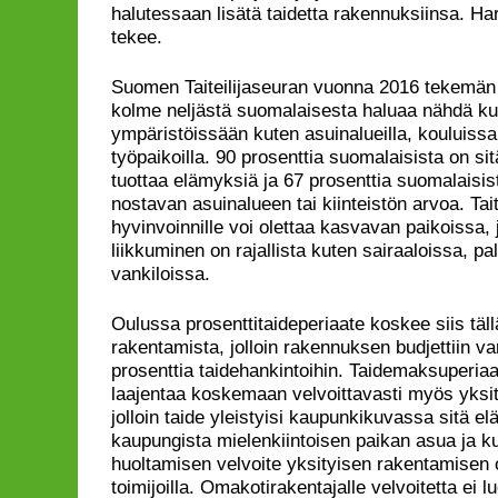
halutessaan lisätä taidetta rakennuksiinsa. Ha
tekee.
Suomen Taiteilijaseuran vuonna 2016 tekemä
kolme neljästä suomalaisesta haluaa nähdä kuv
ympäristöissään kuten asuinalueilla, kouluissa,
työpaikoilla. 90 prosenttia suomalaisista on sit
tuottaa elämyksiä ja 67 prosenttia suomalaisis
nostavan asuinalueen tai kiinteistön arvoa. Ta
hyvinvoinnille voi olettaa kasvavan paikoissa,
liikkuminen on rajallista kuten sairaaloissa, pa
vankiloissa.
Oulussa prosenttitaideperiaate koskee siis tällä
rakentamista, jolloin rakennuksen budjettiin va
prosenttia taidehankintoihin. Taidemaksuperiaat
laajentaa koskemaan velvoittavasti myös yksit
jolloin taide yleistyisi kaupunkikuvassa sitä el
kaupungista mielenkiintoisen paikan asua ja k
huoltamisen velvoite yksityisen rakentamisen os
toimijoilla. Omakotirakentajalle velvoitetta ei luo