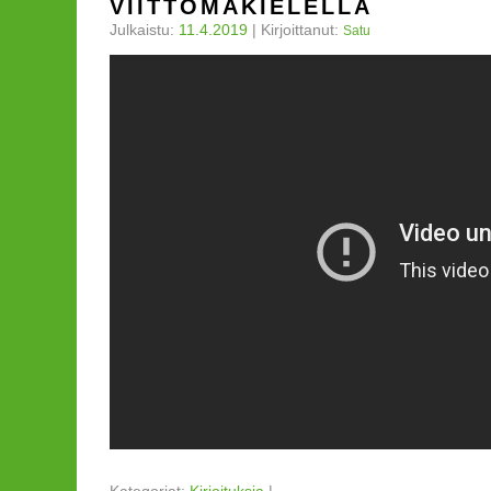
VIITTOMAKIELELLÄ
Julkaistu:
11.4.2019
|
Kirjoittanut:
Satu