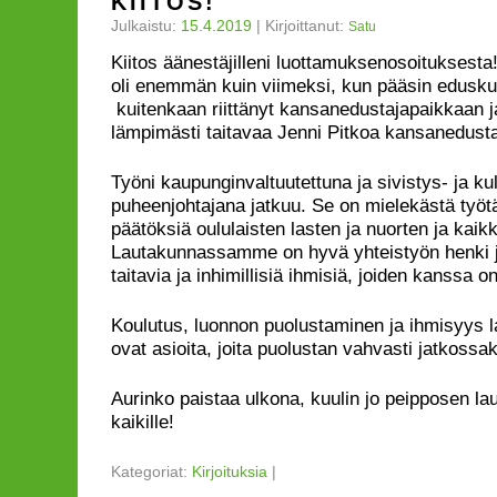
KIITOS!
Julkaistu:
15.4.2019
|
Kirjoittanut:
Satu
Kiitos äänestäjilleni luottamuksenosoituksesta
oli enemmän kuin viimeksi, kun pääsin eduskun
kuitenkaan riittänyt kansanedustajapaikkaan ja
lämpimästi taitavaa Jenni Pitkoa kansanedust
Työni kaupunginvaltuutettuna ja sivistys- ja ku
puheenjohtajana jatkuu. Se on mielekästä työt
päätöksiä oululaisten lasten ja nuorten ja kaik
Lautakunnassamme on hyvä yhteistyön henki ja
taitavia ja inhimillisiä ihmisiä, joiden kanssa o
Koulutus, luonnon puolustaminen ja ihmisyys 
ovat asioita, joita puolustan vahvasti jatkossa
Aurinko paistaa ulkona, kuulin jo peipposen la
kaikille!
Kategoriat:
Kirjoituksia
|