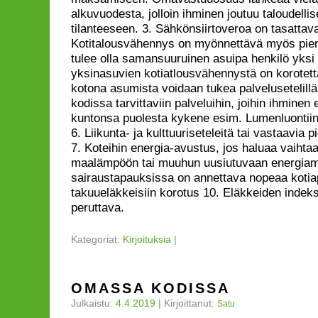
alkuvuodesta, jolloin ihminen joutuu taloudelli
tilanteeseen. 3. Sähkönsiirtoveroa on tasattava
Kotitalousvähennys on myönnettävä myös pieni
tulee olla samansuuruinen asuipa henkilö yksi t
yksinasuvien kotiatlousvähennystä on korotett
kotona asumista voidaan tukea palvelusetelillä
kodissa tarvittaviin palveluihin, joihin ihminen 
kuntonsa puolesta kykene esim. Lumenluontiin
6. Liikunta- ja kulttuuriseteleitä tai vastaavia pie
7. Koteihin energia-avustus, jos haluaa vaihtaa
maalämpöön tai muuhun uusiutuvaan energiamu
sairaustapauksissa on annettava nopeaa kotiap
takuueläkkeisiin korotus 10. Eläkkeiden indek
peruttava.
Kategoriat:
Kirjoituksia
|
OMASSA KODISSA
Julkaistu:
4.4.2019
|
Kirjoittanut:
Satu