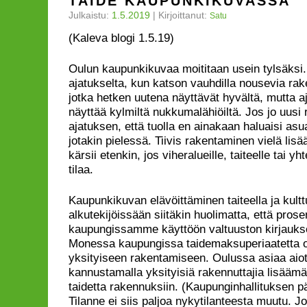
TAIDE KAUPUNKIKUVASSA
Julkaistu:
1.5.2019
|
Kirjoittanut:
Satu
(Kaleva blogi 1.5.19)
Oulun kaupunkikuvaa moititaan usein tylsäksi.
ajatukselta, kun katson vauhdilla nousevia r
jotka hetken uutena näyttävät hyvältä, mutta a
näyttää kylmiltä nukkumalähiöiltä. Jos jo uusi
ajatuksen, että tuolla en ainakaan haluaisi as
jotakin pielessä. Tiivis rakentaminen vielä lisää
kärsii etenkin, jos viheralueille, taiteelle tai yht
tilaa.
Kaupunkikuvan elävöittäminen taiteella ja kultt
alkutekijöissään siitäkin huolimatta, että prosen
kaupungissamme käyttöön valtuuston kirjaukse
Monessa kaupungissa taidemaksuperiaatetta o
yksityiseen rakentamiseen. Oulussa asiaa aio
kannustamalla yksityisiä rakennuttajia lisääm
taidetta rakennuksiin. (Kaupunginhallituksen p
Tilanne ei siis paljoa nykytilanteesta muutu. Jo