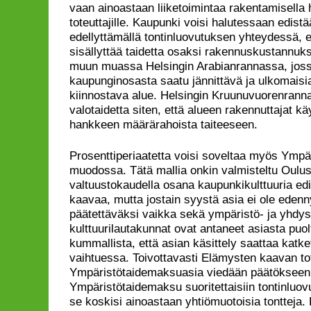
vaan ainoastaan liiketoimintaa rakentamisella har
toteuttajille. Kaupunki voisi halutessaan edistää
edellyttämällä tontinluovutuksen yhteydessä, e
sisällyttää taidetta osaksi rakennuskustannuks
muun muassa Helsingin Arabianrannassa, jossa
kaupunginosasta saatu jännittävä ja ulkomaisia
kiinnostava alue. Helsingin Kruunuvuorenrann
valotaidetta siten, että alueen rakennuttajat kä
hankkeen määrärahoista taiteeseen.
Prosenttiperiaatetta voisi soveltaa myös Ymp
muodossa. Tätä mallia onkin valmisteltu Oulu
valtuustokaudella osana kaupunkikulttuuria e
kaavaa, mutta jostain syystä asia ei ole edenn
päätettäväksi vaikka sekä ympäristö- ja yhdysk
kulttuurilautakunnat ovat antaneet asiasta puo
kummallista, että asian käsittely saattaa katk
vaihtuessa. Toivottavasti Elämysten kaavan tot
Ympäristötaidemaksuasia viedään päätökseen t
Ympäristötaidemaksu suoritettaisiin tontinluo
se koskisi ainoastaan yhtiömuotoisia tontteja. 