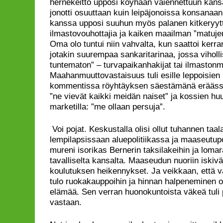
hernekeitto upposi köyhään vaiennettuun kansaa
jonotti osuuttaan kuin leipäjonoissa konsanaan
kanssa upposi suuhun myös palanen kitkeryytt
ilmastovouhottajia ja kaiken maailman ”matuje
Oma olo tuntui niin vahvalta, kun saattoi kerr
jotakin suurempaa sankaritarinaa, jossa viholl
tuntematon” – turvapaikanhakijat tai ilmaston
Maahanmuuttovastaisuus tuli esille leppoisien 
kommentissa röyhtäyksen säestämänä erääss
”ne vievät kaikki meidän naiset” ja kossien h
marketilla: ”me ollaan persuja”.
Voi pojat. Keskustalla olisi ollut tuhannen taa
lempilapsissaan aluepolitiikassa ja maaseutupo
mureni isorikas Bernerin taksilakeihin ja lomar
tavalliselta kansalta. Maaseudun nuoriin iskivä
koulutuksen heikennykset. Ja veikkaan, että
tulo ruokakauppoihin ja hinnan halpeneminen o
elämää. Sen verran huonokuntoista väkeä tuli 
vastaan.