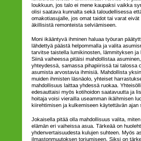
loukkuun, jos talo ei mene kaupaksi vaikka syr
olisi saatava kunnalta sekä taloudellisessa e
omakotiasujalle, jos omat taidot tai varat eivät 
äkillisistä remonteista selviämiseen.
Moni ikääntyvä ihminen haluaa työuran päätytt
lähdettyä päästä helpommalla ja valita asumis
tarvitse taistella lumikinosten, lämmityksen j
Siinä vaiheessa pitäisi mahdollistaa asuminen
yhteydessä, samassa pihapiirissä tai talossa ol
asumista arvostavia ihmisiä. Mahdollista yksinä
muiden ihmisten läsnäolo, yhteiset harrastuks
mahdollisuus laittaa yhdessä ruokaa. Yhteisöl
edesauttaisi myös kotihoidon saatavuutta ja lisä
hoitaja voisi vierailla useamman ikäihmisen lu
kiirehtimisen ja kulkemiseen käytettävän ajan 
Jokaisella pitää olla mahdollisuus valita, mit
elämän eri vaiheissa asua. Tärkeää on huoleh
yhdenvertaisuudesta kulujen suhteen. Myös as
ilmastonmuutoksen torjumiseen. Siksi on tärkeä