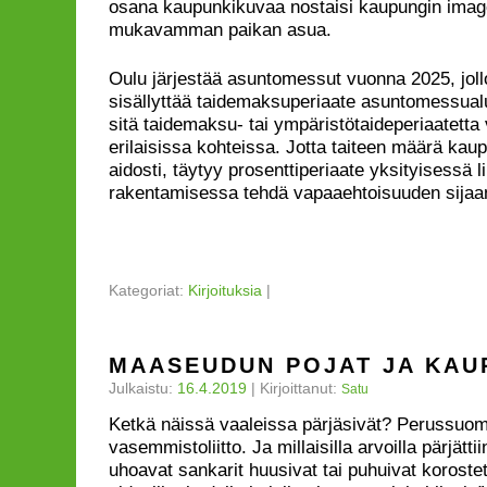
osana kaupunkikuvaa nostaisi kaupungin imago
mukavamman paikan asua.
Oulu järjestää asuntomessut vuonna 2025, jollo
sisällyttää taidemaksuperiaate asuntomessua
sitä taidemaksu- tai ympäristötaideperiaatetta v
erilaisissa kohteissa. Jotta taiteen määrä ka
aidosti, täytyy prosenttiperiaate yksityisessä l
rakentamisessa tehdä vapaaehtoisuuden sijaan
Kategoriat:
Kirjoituksia
|
MAASEUDUN POJAT JA KAU
Julkaistu:
16.4.2019
|
Kirjoittanut:
Satu
Ketkä näissä vaaleissa pärjäsivät? Perussuoma
vasemmistoliitto. Ja millaisilla arvoilla pärjät
uhoavat sankarit huusivat tai puhuivat korostet