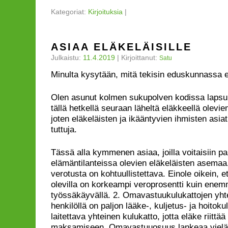
Kategoriat:
Kirjoituksia
|
ASIAA ELÄKELÄISILLE
Julkaistu:
11.4.2019
|
Kirjoittanut:
Satu
Minulta kysytään, mitä tekisin eduskunnassa e
Olen asunut kolmen sukupolven kodissa lapsuut
tällä hetkellä seuraan läheltä eläkkeellä olev
joten eläkeläisten ja ikääntyvien ihmisten asia
tuttuja.
Tässä alla kymmenen asiaa, joilla voitaisiin pa
elämäntilanteissa olevien eläkeläisten asemaa.
verotusta on kohtuullistettava. Einole oikein, et
olevilla on korkeampi veroprosentti kuin enem
työssäkäyvällä. 2. Omavastuukulukattojen yht
henkilöllä on paljon lääke-, kuljetus- ja hoitokul
laitettava yhteinen kulukatto, jotta eläke riittä
maksamiseen. Omavastuuosuus lankeaa vielä