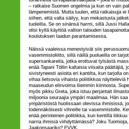
– ratkaise Suomen ongelmia ja kun on vain pakk
lämpenemistä. Mutta luulen, että ratkaisuja ei 
siihen, että valta säilyy, kun mekastusta jatke
tuoleilta. Se on sinänsä harmi, sillä Jussi Hall
olisi kyllä käyttöä valtion talouden tasapainot
koulutuksen laadun parantamisessa.
Näissä vaaleissa menestyivät siis perussuomal
vasemmistoliitto, sillä näillä puolueilla on tarj
supersankareita, jotka erottuvat tylsästä mas
enää Tapani Töllin kaltaisia viisaita päättäjiä, j
sivistyneesti asioita eri kantilta, kun tarjolla
vihaa lietsovia vihaista poliitikkoa näytteleviä h
maaseudun elinvoima liiemmin kiinnosta. Supe
myös pikku Greta, joka istuu perjantait ilmasto
miljoonia seuraajia ympäri maailmaa. Hän saa
ympäristöstä huolissaan olevissa ihmisissä, j
todennäköisesti vihreille tai vasemmistolle. K
enää perinteinen politiikka, kun kentillä liikku
narria ihmisiä viihdyttämässä? Joku Tuomioja, T
Jaakonsaariko? EVVK.