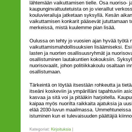
lähtemään vaikuttamisen tielle. Osa nuoriso- j
kaupunginvaltuutetuista on jo vieraillut verkoss
kouluvierailuja jatketaan syksyllä. Kesän aikan
vaikuttamisen konkarit pääsevät jututtamaan t
merkeissä, mistä kuulemme pian lisää.
Oulussa on tehty jo vuosien ajan hyvää työtä 
vaikuttamismahdollisuuksien lisäämiseksi. Es
lasten ja nuorten osallisuusryhmät ja nuorisov
osallistuminen lautakuntien kokouksiin. Syksyl
nuorisovaalit, johon politiikkakoulu osaltaan i
osallistumaan.
Tärkeintä on löytää itsestään rohkeutta ja tiet
itseäni koskeviin ja ympärilläni tapahtuviin asi
kasvaa ja sitä voi ja pitääkin harjoitella. Kau
kaipaa myös nuorilta raikkaita ajatuksia ja uu
elää 2030-luvun maailmassa. Ummehtuneissa
istuminen kun ei tulevaisuuden päättäjiä kiinno
Kategoriat:
Kirjoituksia
|