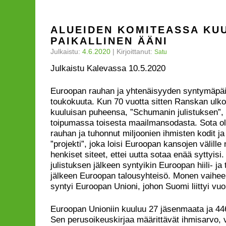
ALUEIDEN KOMITEASSA KU
PAIKALLINEN ÄÄNI
Julkaistu:
4.6.2020
|
Kirjoittanut:
Satu
Julkaistu Kalevassa 10.5.2020
Euroopan rauhan ja yhtenäisyyden syntymäpäiv
toukokuuta. Kun 70 vuotta sitten Ranskan ulko
kuuluisan puheensa, ”Schumanin julistuksen”,
toipumassa toisesta maailmansodasta. Sota o
rauhan ja tuhonnut miljoonien ihmisten kodit ja e
”projekti”, joka loisi Euroopan kansojen välille n
henkiset siteet, ettei uutta sotaa enää syttyis
julistuksen jälkeen syntyikin Euroopan hiili- ja
jälkeen Euroopan talousyhteisö. Monen vaihee
syntyi Euroopan Unioni, johon Suomi liittyi vu
Euroopan Unioniin kuuluu 27 jäsenmaata ja 446
Sen perusoikeuskirjaa määrittävät ihmisarvo, 