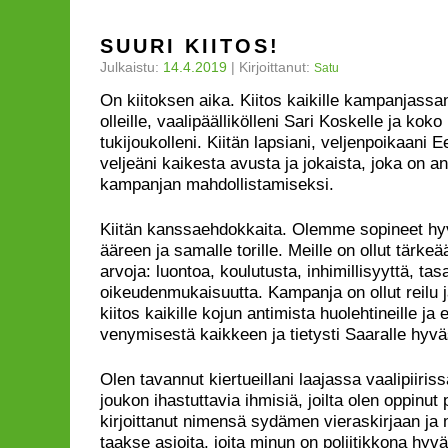
SUURI KIITOS!
Julkaistu:
14.4.2019
|
Kirjoittanut:
Satu
On kiitoksen aika. Kiitos kaikille kampanjassa
olleille, vaalipäällikölleni Sari Koskelle ja ko
tukijoukolleni. Kiitän lapsiani, veljenpoikaani Ee
veljeäni kaikesta avusta ja jokaista, joka on 
kampanjan mahdollistamiseksi.
Kiitän kanssaehdokkaita. Olemme sopineet h
ääreen ja samalle torille. Meille on ollut tärke
arvoja: luontoa, koulutusta, inhimillisyyttä, tas
oikeudenmukaisuutta. Kampanja on ollut reilu 
kiitos kaikille kojun antimista huolehtineille ja e
venymisestä kaikkeen ja tietysti Saaralle hyvä
Olen tavannut kiertueillani laajassa vaalipiiriss
joukon ihastuttavia ihmisiä, joilta olen oppinut
kirjoittanut nimensä sydämen vieraskirjaan ja 
taakse asioita, joita minun on poliitikkona hyv