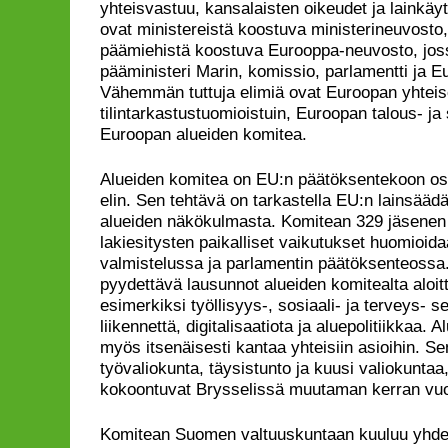
yhteisvastuu, kansalaisten oikeudet ja lainkäyt
ovat ministereistä koostuva ministerineuvosto
päämiehistä koostuva Eurooppa-neuvosto, jo
pääministeri Marin, komissio, parlamentti ja 
Vähemmän tuttuja elimiä ovat Euroopan yhteisö
tilintarkastustuomioistuin, Euroopan talous- ja
Euroopan alueiden komitea.
Alueiden komitea on EU:n päätöksentekoon os
elin. Sen tehtävä on tarkastella EU:n lainsääd
alueiden näkökulmasta. Komitean 329 jäsenen 
lakiesitysten paikalliset vaikutukset huomioida
valmistelussa ja parlamentin päätöksenteossa
pyydettävä lausunnot alueiden komitealta aloit
esimerkiksi työllisyys-, sosiaali- ja terveys- s
liikennettä, digitalisaatiota ja aluepolitiikkaa. 
myös itsenäisesti kantaa yhteisiin asioihin. Se
työvaliokunta, täysistunto ja kuusi valiokuntaa,
kokoontuvat Brysselissä muutaman kerran vu
Komitean Suomen valtuuskuntaan kuuluu yhde