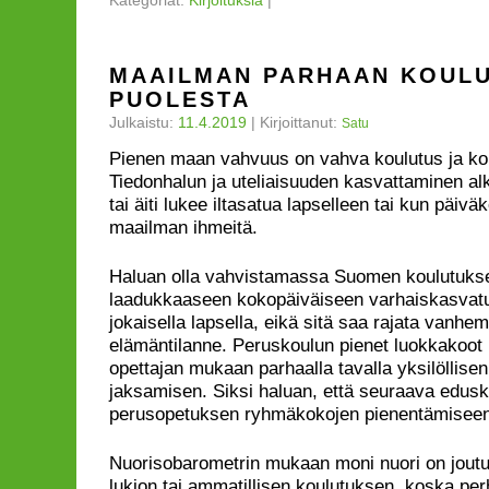
Kategoriat:
Kirjoituksia
|
MAAILMAN PARHAAN KOUL
PUOLESTA
Julkaistu:
11.4.2019
|
Kirjoittanut:
Satu
Pienen maan vahvuus on vahva koulutus ja kor
Tiedonhalun ja uteliaisuuden kasvattaminen alk
tai äiti lukee iltasatua lapselleen tai kun päivä
maailman ihmeitä.
Haluan olla vahvistamassa Suomen koulutukse
laadukkaaseen kokopäiväiseen varhaiskasvatu
jokaisella lapsella, eikä sitä saa rajata vanh
elämäntilanne. Peruskoulun pienet luokkakoot
opettajan mukaan parhaalla tavalla yksilöllise
jaksamisen. Siksi haluan, että seuraava edus
perusopetuksen ryhmäkokojen pienentämiseen
Nuorisobarometrin mukaan moni nuori on jout
lukion tai ammatillisen koulutuksen, koska per