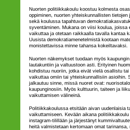
Nuorten politiikkakoulu koostuu kolmesta osas
oppiminen, nuorten yhteiskunnallisten tietojen 
sekä koulussa tapahtuvan demokratiakasvatu
syventäminen. Mukana on viisi koulua, joissa e
vaikuttaa ja otetaan raikkaalla tavalla kantaa 
Uusista demokratiamenetelmistä kootaan materi
monistettavissa minne tahansa kokeiltavaksi.
Nuorten näkemykset tuodaan myös kaupungin
lautakuntiin ja valtuustoon asti. Erityinen hu
kohdistuu nuoriin, jotka eivät vielä osallistu t
vaikuttaa omiin tai yhteiskunnallisiin asioihin. 
jalkautuu sinne, missä nuoret ovat: nuorisotaloil
kaupunginosiin. Myös kulttuurin, taiteen ja lii
vaikuttamisen välineinä.
Politiikkakoulussa etsitään aivan uudenlaisia 
vaikuttamiseen. Kevään aikana politiikkakoulu
instagram-tilillään ja järjestänyt kummivaltuute
heitä valmistetaan kertomaan omat tarinansa, 