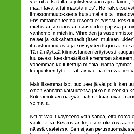
videoilla, kadulla ja julisteissaan rajoja kiinni
maan tavalla tai maasta ulos”. He halveksuivat
ilmastonmuutoksesta kutsumalla sitä ilmastov
Ensimmäinen teema resonoi erityisesti keski-i
miehissä ja nuorissa maaseudun pojissa ja to
vanhempiin miehiin. Vihreiden ja vasemmiston
naiset ja kukkahattutädit (itseni mukaan lukien
ilmastonmuutosta ja köyhyyden torjuntaa sekä 
Tämä näyttää kiinnostaneen erityisesti kaupun
luultavasti keskimääräistä enemmän akateemis
vähemmän koulutettuja miehiä. Nämä ryhmät 
kaupunkien tytöt – ratkaisivat näiden vaalien vo
Maltillisemmat isot puolueet jäivät politiikan u
oman vanhanaikaisuutensa jalkoihin etenkin ke
Kokoomuksen näkyvät hahmotkaan eivät mene
voimalla.
Neljät vaalit käyneenä voin sanoa, että nämä o
vaalit ikinä. Keskustan kojulla ei ole koskaan ol
näissä vaaleissa. Sen sijaan perussuomalaist