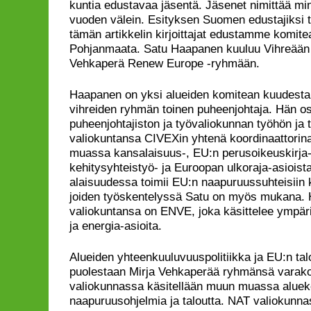
kuntia edustavaa jäsentä. Jäsenet nimittää min
vuoden välein. Esityksen Suomen edustajiksi 
tämän artikkelin kirjoittajat edustamme komite
Pohjanmaata. Satu Haapanen kuuluu Vihreään 
Vehkaperä Renew Europe -ryhmään.
Haapanen on yksi alueiden komitean kuudesta 
vihreiden ryhmän toinen puheenjohtaja. Hän os
puheenjohtajiston ja työvaliokunnan työhön ja 
valiokuntansa CIVEXin yhtenä koordinaattori
muassa kansalaisuus-, EU:n perusoikeuskirja-, 
kehitysyhteistyö- ja Euroopan ulkoraja-asioist
alaisuudessa toimii EU:n naapuruussuhteisiin 
joiden työskentelyssä Satu on myös mukana. 
valiokuntansa on ENVE, joka käsittelee ympär
ja energia-asioita.
Alueiden yhteenkuuluvuuspolitiikka ja EU:n talo
puolestaan Mirja Vehkaperää ryhmänsä varak
valiokunnassa käsitellään muun muassa aluekeh
naapuruusohjelmia ja taloutta. NAT valiokunna