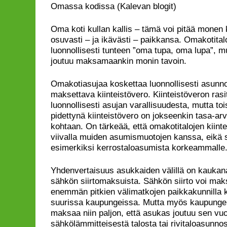
Omassa kodissa (Kalevan blogit)
Oma koti kullan kallis – tämä voi pitää monen 
osuvasti – ja ikävästi – paikkansa. Omakotit
luonnollisesti tunteen ”oma tupa, oma lupa”, mu
joutuu maksamaankin monin tavoin.
Omakotiasujaa koskettaa luonnollisesti asunnos
maksettava kiinteistövero. Kiinteistöveron rasi
luonnollisesti asujan varallisuudesta, mutta toi
pidettynä kiinteistövero on jokseenkin tasa-a
kohtaan. On tärkeää, että omakotitalojen kiint
viivalla muiden asumismuotojen kanssa, eikä 
esimerkiksi kerrostaloasumista korkeammalle
Yhdenvertaisuus asukkaiden välillä on kaukan
sähkön siirtomaksuista. Sähkön siirto voi ma
enemmän pitkien välimatkojen paikkakunnilla k
suurissa kaupungeissa. Mutta myös kaupungeis
maksaa niin paljon, että asukas joutuu sen v
sähkölämmitteisestä talosta tai rivitaloasunno