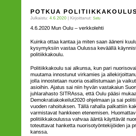
POTKUA POLITIIKKAKOULU
Julkaistu:
4.6.2020
|
Kirjoittanut:
Satu
4.6.2020 Mun Oulu – verkkolehti
Kuinka ottaa kantaa ja miten saan ääneni kuulu
kysymyksiin vastaa Oulussa keväällä käynnis
politiikkakoulu.
Politiikkakoulu sai alkunsa, kun pari nuorisova
muutama innostunut virkamies ja allekirjoittanu
jolla innostetaan nuoria osallistumaan ja vaik
asioihin. Ajatus sai niin hyvän vastakaiun Su
juhlarahasto SITRAssa, että Oulu pääsi muk
Demokratiakokeilut2020 ohjelmaan ja sai polit
vuoden rahoituksen. Tällä rahalla palkattiin kak
varmistavat hankkeen etenemisen. Huomattava
politiikkakoulussa vahvaa ääntä käyttävät nuore
toteuttavat hanketta nuorisotyöntekijöiden ja pr
kanssa.