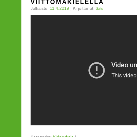
VIITTOMAKIELELLÄ
Julkaistu:
11.4.2019
|
Kirjoittanut:
Satu