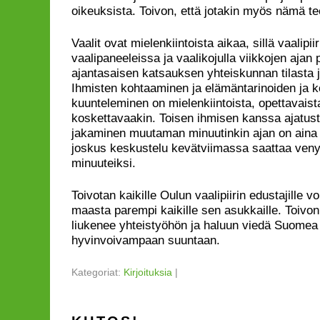
oikeuksista. Toivon, että jotakin myös nämä te
Vaalit ovat mielenkiintoista aikaa, sillä vaalipii
vaalipaneeleissa ja vaalikojulla viikkojen ajan
ajantasaisen katsauksen yhteiskunnan tilasta
Ihmisten kohtaaminen ja elämäntarinoiden ja k
kuunteleminen on mielenkiintoista, opettavaist
koskettavaakin. Toisen ihmisen kanssa ajatust
jakaminen muutaman minuutinkin ajan on aina
joskus keskustelu kevätviimassa saattaa ven
minuuteiksi.
Toivotan kaikille Oulun vaalipiirin edustajille v
maasta parempi kaikille sen asukkaille. Toivon, 
liukenee yhteistyöhön ja haluun viedä Suomea
hyvinvoivampaan suuntaan.
Kategoriat:
Kirjoituksia
|