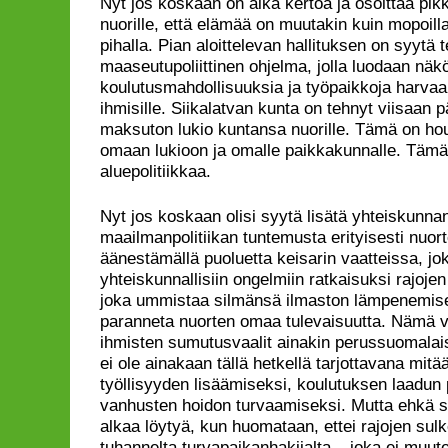
Nyt jos koskaan on aika kertoa ja osoittaa pik
nuorille, että elämää on muutakin kuin mopoill
pihalla. Pian aloittelevan hallituksen on syytä
maaseutupoliittinen ohjelma, jolla luodaan näkö
koulutusmahdollisuuksia ja työpaikkoja harvaa
ihmisille. Siikalatvan kunta on tehnyt viisaan 
maksuton lukio kuntansa nuorille. Tämä on ho
omaan lukioon ja omalle paikkakunnalle. Tämä
aluepolitiikkaa.
Nyt jos koskaan olisi syytä lisätä yhteiskunna
maailmanpolitiikan tuntemusta erityisesti nuor
äänestämällä puoluetta keisarin vaatteissa, jok
yhteiskunnallisiin ongelmiin ratkaisuksi rajojen 
joka ummistaa silmänsä ilmaston lämpenemise
paranneta nuorten omaa tulevaisuutta. Nämä va
ihmisten sumutusvaalit ainakin perussuomalaiste
ei ole ainakaan tällä hetkellä tarjottavana mit
työllisyyden lisäämiseksi, koulutuksen laadun 
vanhusten hoidon turvaamiseksi. Mutta ehkä sie
alkaa löytyä, kun huomataan, ettei rajojen sul
tuhannelta turvapaikanhakijalta – joka ei muut