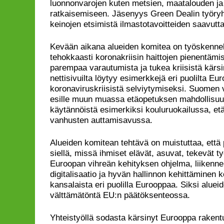
luonnonvarojen kuten metsien, maatalouden j
ratkaisemiseen. Jäsenyys Green Dealin työry
keinojen etsimistä ilmastotavoitteiden saavutt
Kevään aikana alueiden komitea on työskennel
tehokkaasti koronakriisin haittojen pienentämi
parempaa varautumista ja tukea kriisistä kärsin
nettisivuilta löytyy esimerkkejä eri puolilta Eu
koronaviruskriisistä selviytymiseksi. Suomen 
esille muun muassa etäopetuksen mahdollisuuk
käytännöistä esimerkiksi kouluruokailussa, et
vanhusten auttamisavussa.
Alueiden komitean tehtävä on muistuttaa, että
siellä, missä ihmiset elävät, asuvat, tekevät ty
Euroopan vihreän kehityksen ohjelma, liikenne 
digitalisaatio ja hyvän hallinnon kehittäminen 
kansalaista eri puolilla Eurooppaa. Siksi alue
välttämätöntä EU:n päätöksenteossa.
Yhteistyöllä sodasta kärsinyt Eurooppa rakentu