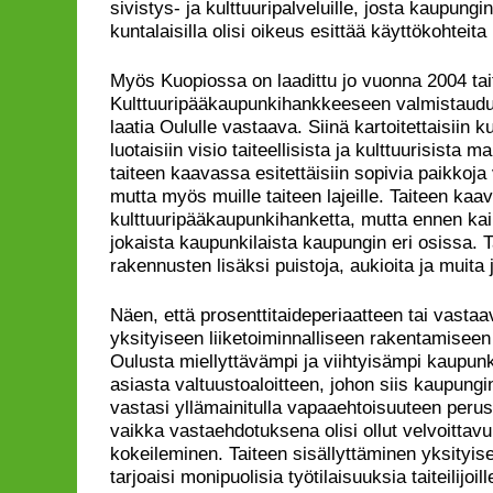
sivistys- ja kulttuuripalveluille, josta kaupungin
kuntalaisilla olisi oikeus esittää käyttökohtei
Myös Kuopiossa on laadittu jo vuonna 2004 ta
Kulttuuripääkaupunkihankkeeseen valmistaudut
laatia Oululle vastaava. Siinä kartoitettaisiin kul
luotaisiin visio taiteellisista ja kulttuurisista 
taiteen kaavassa esitettäisiin sopivia paikkoja v
mutta myös muille taiteen lajeille. Taiteen kaav
kulttuuripääkaupunkihanketta, mutta ennen kai
jokaista kaupunkilaista kaupungin eri osissa. 
rakennusten lisäksi puistoja, aukioita ja muita ju
Näen, että prosenttitaideperiaatteen tai vasta
yksityiseen liiketoiminnalliseen rakentamiseen 
Oulusta miellyttävämpi ja viihtyisämpi kaupunk
asiasta valtuustoaloitteen, johon siis kaupungin
vastasi yllämainitulla vapaaehtoisuuteen perust
vaikka vastaehdotuksena olisi ollut velvoittavu
kokeileminen. Taiteen sisällyttäminen yksityi
tarjoaisi monipuolisia työtilaisuuksia taiteilijoi