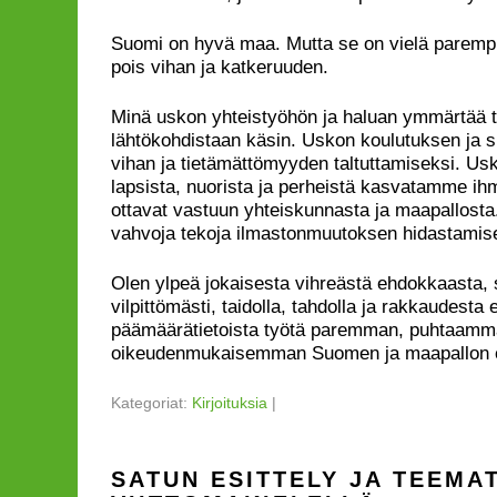
Suomi on hyvä maa. Mutta se on vielä parempi
pois vihan ja katkeruuden.
Minä uskon yhteistyöhön ja haluan ymmärtää t
lähtökohdistaan käsin. Uskon koulutuksen ja 
vihan ja tietämättömyyden taltuttamiseksi. Usko
lapsista, nuorista ja perheistä kasvatamme ihm
ottavat vastuun yhteiskunnasta ja maapallosta.
vahvoja tekoja ilmastonmuutoksen hidastamis
Olen ylpeä jokaisesta vihreästä ehdokkaasta, 
vilpittömästi, taidolla, tahdolla ja rakkaudesta
päämäärätietoista työtä paremman, puhtaamm
oikeudenmukaisemman Suomen ja maapallon 
Kategoriat:
Kirjoituksia
|
SATUN ESITTELY JA TEEMA