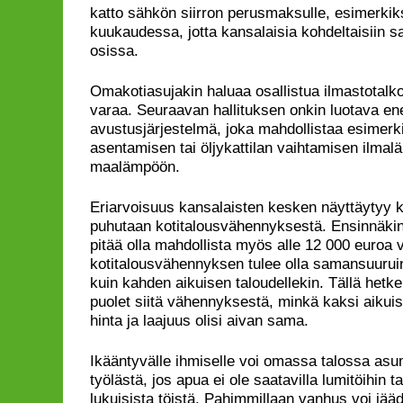
katto sähkön siirron perusmaksulle, esimerk
kuukaudessa, jotta kansalaisia kohdeltaisiin s
osissa.
Omakotiasujakin haluaa osallistua ilmastotalkoi
varaa. Seuraavan hallituksen onkin luotava en
avustusjärjestelmä, joka mahdollistaa esimerk
asentamisen tai öljykattilan vaihtamisen ilma
maalämpöön.
Eriarvoisuus kansalaisten kesken näyttäytyy k
puhutaan kotitalousvähennyksestä. Ensinnäki
pitää olla mahdollista myös alle 12 000 euroa 
kotitalousvähennyksen tulee olla samansuuruin
kuin kahden aikuisen taloudellekin. Tällä hetk
puolet siitä vähennyksestä, minkä kaksi aikui
hinta ja laajuus olisi aivan sama.
Ikääntyvälle ihmiselle voi omassa talossa asum
työlästä, jos apua ei ole saatavilla lumitöihin 
lukuisista töistä. Pahimmillaan vanhus voi jä