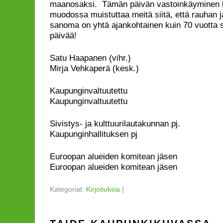
maanosaksi. Tämän päivän vastoinkäyminen
muodossa muistuttaa meitä siitä, että rauhan 
sanoma on yhtä ajankohtainen kuin 70 vuotta 
päivää!
Satu Haapanen
Mirja Vehkaperä (kesk.)
Kaupunginvalt
Kaupunginvaltuutettu
Sivistys- ja kulttuurilaut
Kaupunginhallituksen pj
Euroopan alueiden komit
Euroopan alueiden komitean jäsen
Kategoriat:
Kirjoituksia
|