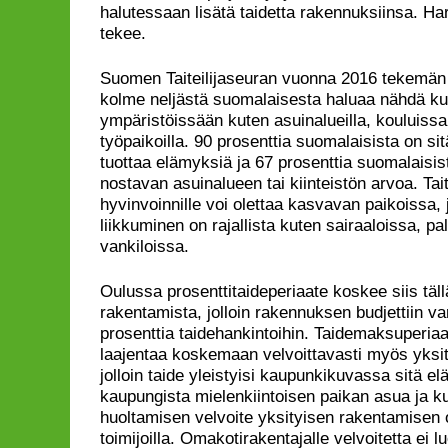
halutessaan lisätä taidetta rakennuksiinsa. Ha
tekee.
Suomen Taiteilijaseuran vuonna 2016 tekemä
kolme neljästä suomalaisesta haluaa nähdä kuv
ympäristöissään kuten asuinalueilla, kouluissa,
työpaikoilla. 90 prosenttia suomalaisista on sit
tuottaa elämyksiä ja 67 prosenttia suomalaisis
nostavan asuinalueen tai kiinteistön arvoa. Ta
hyvinvoinnille voi olettaa kasvavan paikoissa,
liikkuminen on rajallista kuten sairaaloissa, pa
vankiloissa.
Oulussa prosenttitaideperiaate koskee siis tällä
rakentamista, jolloin rakennuksen budjettiin va
prosenttia taidehankintoihin. Taidemaksuperiaat
laajentaa koskemaan velvoittavasti myös yksit
jolloin taide yleistyisi kaupunkikuvassa sitä el
kaupungista mielenkiintoisen paikan asua ja k
huoltamisen velvoite yksityisen rakentamisen os
toimijoilla. Omakotirakentajalle velvoitetta ei luo