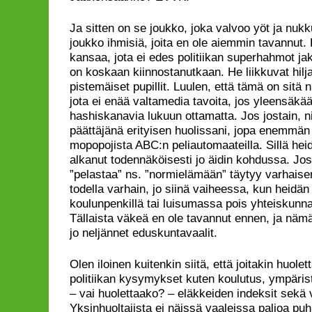
Ja sitten on se joukko, joka valvoo yöt ja nuk
joukko ihmisiä, joita en ole aiemmin tavannut.
kansaa, jota ei edes politiikan superhahmot ja
on koskaan kiinnostanutkaan. He liikkuvat hilj
pistemäiset pupillit. Luulen, että tämä on sitä
jota ei enää valtamedia tavoita, jos yleensäk
hashiskanavia lukuun ottamatta. Jos jostain, ni
päättäjänä erityisen huolissani, jopa enemmän 
mopopojista ABC:n peliautomaateilla. Sillä he
alkanut todennäköisesti jo äidin kohdussa. Jo
”pelastaa” ns. ”normielämään” täytyy varhaise
todella varhain, jo siinä vaiheessa, kun heidän 
koulunpenkillä tai luisumassa pois yhteiskunna
Tällaista väkeä en ole tavannut ennen, ja nämä
jo neljännet eduskuntavaalit.
Olen iloinen kuitenkin siitä, että joitakin huolet
politiikan kysymykset kuten koulutus, ympärist
– vai huolettaako? – eläkkeiden indeksit sekä
Yksinhuoltajista ei näissä vaaleissa paljoa puh