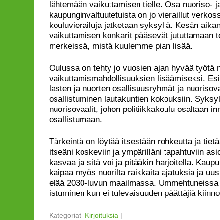
lähtemään vaikuttamisen tielle. Osa nuoriso- j
kaupunginvaltuutetuista on jo vieraillut verkoss
kouluvierailuja jatketaan syksyllä. Kesän aikan
vaikuttamisen konkarit pääsevät jututtamaan t
merkeissä, mistä kuulemme pian lisää.
Oulussa on tehty jo vuosien ajan hyvää työtä 
vaikuttamismahdollisuuksien lisäämiseksi. Es
lasten ja nuorten osallisuusryhmät ja nuorisov
osallistuminen lautakuntien kokouksiin. Syksyl
nuorisovaalit, johon politiikkakoulu osaltaan i
osallistumaan.
Tärkeintä on löytää itsestään rohkeutta ja tiet
itseäni koskeviin ja ympärilläni tapahtuviin asi
kasvaa ja sitä voi ja pitääkin harjoitella. Kau
kaipaa myös nuorilta raikkaita ajatuksia ja uu
elää 2030-luvun maailmassa. Ummehtuneissa
istuminen kun ei tulevaisuuden päättäjiä kiinno
Kategoriat:
Kirjoituksia
|