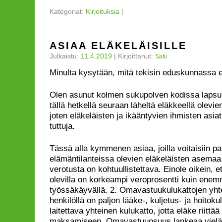
Kategoriat:
Kirjoituksia
|
ASIAA ELÄKELÄISILLE
Julkaistu:
11.4.2019
|
Kirjoittanut:
Satu
Minulta kysytään, mitä tekisin eduskunnassa e
Olen asunut kolmen sukupolven kodissa lapsuut
tällä hetkellä seuraan läheltä eläkkeellä olev
joten eläkeläisten ja ikääntyvien ihmisten asia
tuttuja.
Tässä alla kymmenen asiaa, joilla voitaisiin pa
elämäntilanteissa olevien eläkeläisten asemaa.
verotusta on kohtuullistettava. Einole oikein, et
olevilla on korkeampi veroprosentti kuin enem
työssäkäyvällä. 2. Omavastuukulukattojen yht
henkilöllä on paljon lääke-, kuljetus- ja hoitokul
laitettava yhteinen kulukatto, jotta eläke riittä
maksamiseen. Omavastuuosuus lankeaa vielä