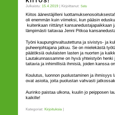
KIITOS!
Julkaistu:
15.4.2019
|
Kirjoittanut:
Satu
Kiitos äänestäjilleni luottamuksenosoituksesta
oli enemmän kuin viimeksi, kun pääsin eduskun
kuitenkaan riittänyt kansanedustajapaikkaan ja
lämpimästi taitavaa Jenni Pitkoa kansanedust
Työni kaupunginvaltuutettuna ja sivistys- ja ku
puheenjohtajana jatkuu. Se on mielekästä työt
päätöksiä oululaisten lasten ja nuorten ja kaik
Lautakunnassamme on hyvä yhteistyön henki ja
taitavia ja inhimillisiä ihmisiä, joiden kanssa o
Koulutus, luonnon puolustaminen ja ihmisyys 
ovat asioita, joita puolustan vahvasti jatkossa
Aurinko paistaa ulkona, kuulin jo peipposen la
kaikille!
Kategoriat:
Kirjoituksia
|