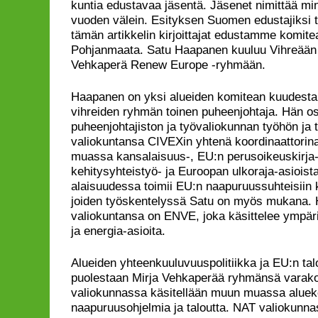
kuntia edustavaa jäsentä. Jäsenet nimittää min
vuoden välein. Esityksen Suomen edustajiksi 
tämän artikkelin kirjoittajat edustamme komite
Pohjanmaata. Satu Haapanen kuuluu Vihreään 
Vehkaperä Renew Europe -ryhmään.
Haapanen on yksi alueiden komitean kuudesta 
vihreiden ryhmän toinen puheenjohtaja. Hän os
puheenjohtajiston ja työvaliokunnan työhön ja 
valiokuntansa CIVEXin yhtenä koordinaattori
muassa kansalaisuus-, EU:n perusoikeuskirja-, 
kehitysyhteistyö- ja Euroopan ulkoraja-asioist
alaisuudessa toimii EU:n naapuruussuhteisiin 
joiden työskentelyssä Satu on myös mukana. 
valiokuntansa on ENVE, joka käsittelee ympär
ja energia-asioita.
Alueiden yhteenkuuluvuuspolitiikka ja EU:n talo
puolestaan Mirja Vehkaperää ryhmänsä varak
valiokunnassa käsitellään muun muassa aluekeh
naapuruusohjelmia ja taloutta. NAT valiokunna