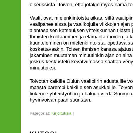
oikeuksista. Toivon, että jotakin myös nämä te
Vaalit ovat mielenkiintoista aikaa, sillä vaalipii
vaalipaneeleissa ja vaalikojulla viikkojen ajan
ajantasaisen katsauksen yhteiskunnan tilasta
Ihmisten kohtaaminen ja elämäntarinoiden ja k
kuunteleminen on mielenkiintoista, opettavaist
koskettavaakin. Toisen ihmisen kanssa ajatust
jakaminen muutaman minuutinkin ajan on aina
joskus keskustelu kevätviimassa saattaa ven
minuuteiksi.
Toivotan kaikille Oulun vaalipiirin edustajille v
maasta parempi kaikille sen asukkaille. Toivon, 
liukenee yhteistyöhön ja haluun viedä Suomea
hyvinvoivampaan suuntaan.
Kategoriat:
Kirjoituksia
|