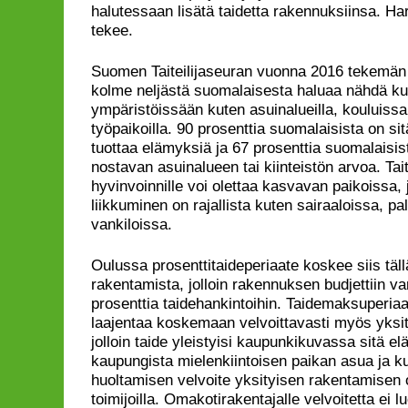
halutessaan lisätä taidetta rakennuksiinsa. Ha
tekee.
Suomen Taiteilijaseuran vuonna 2016 tekemä
kolme neljästä suomalaisesta haluaa nähdä kuv
ympäristöissään kuten asuinalueilla, kouluissa,
työpaikoilla. 90 prosenttia suomalaisista on sit
tuottaa elämyksiä ja 67 prosenttia suomalaisis
nostavan asuinalueen tai kiinteistön arvoa. Ta
hyvinvoinnille voi olettaa kasvavan paikoissa,
liikkuminen on rajallista kuten sairaaloissa, pa
vankiloissa.
Oulussa prosenttitaideperiaate koskee siis tällä
rakentamista, jolloin rakennuksen budjettiin va
prosenttia taidehankintoihin. Taidemaksuperiaat
laajentaa koskemaan velvoittavasti myös yksit
jolloin taide yleistyisi kaupunkikuvassa sitä el
kaupungista mielenkiintoisen paikan asua ja k
huoltamisen velvoite yksityisen rakentamisen os
toimijoilla. Omakotirakentajalle velvoitetta ei luo