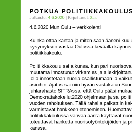
POTKUA POLITIIKKAKOULU
Julkaistu:
4.6.2020
|
Kirjoittanut:
Satu
4.6.2020 Mun Oulu – verkkolehti
Kuinka ottaa kantaa ja miten saan ääneni kuulu
kysymyksiin vastaa Oulussa keväällä käynnis
politiikkakoulu.
Politiikkakoulu sai alkunsa, kun pari nuorisova
muutama innostunut virkamies ja allekirjoittanu
jolla innostetaan nuoria osallistumaan ja vaik
asioihin. Ajatus sai niin hyvän vastakaiun Su
juhlarahasto SITRAssa, että Oulu pääsi muk
Demokratiakokeilut2020 ohjelmaan ja sai polit
vuoden rahoituksen. Tällä rahalla palkattiin kak
varmistavat hankkeen etenemisen. Huomattava
politiikkakoulussa vahvaa ääntä käyttävät nuore
toteuttavat hanketta nuorisotyöntekijöiden ja pr
kanssa.