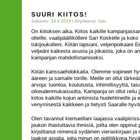
SUURI KIITOS!
Julkaistu:
14.4.2019
|
Kirjoittanut:
Satu
On kiitoksen aika. Kiitos kaikille kampanjassa
olleille, vaalipäällikölleni Sari Koskelle ja ko
tukijoukolleni. Kiitän lapsiani, veljenpoikaani Ee
veljeäni kaikesta avusta ja jokaista, joka on 
kampanjan mahdollistamiseksi.
Kiitän kanssaehdokkaita. Olemme sopineet h
ääreen ja samalle torille. Meille on ollut tärke
arvoja: luontoa, koulutusta, inhimillisyyttä, tas
oikeudenmukaisuutta. Kampanja on ollut reilu 
kiitos kaikille kojun antimista huolehtineille ja e
venymisestä kaikkeen ja tietysti Saaralle hyvä
Olen tavannut kiertueillani laajassa vaalipiiriss
joukon ihastuttavia ihmisiä, joilta olen oppinut
kirjoittanut nimensä sydämen vieraskirjaan ja 
taakse asioita, joita minun on poliitikkona hyv