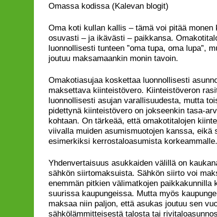
Omassa kodissa (Kalevan blogit)
Oma koti kullan kallis – tämä voi pitää monen 
osuvasti – ja ikävästi – paikkansa. Omakotit
luonnollisesti tunteen ”oma tupa, oma lupa”, mu
joutuu maksamaankin monin tavoin.
Omakotiasujaa koskettaa luonnollisesti asunnos
maksettava kiinteistövero. Kiinteistöveron rasi
luonnollisesti asujan varallisuudesta, mutta toi
pidettynä kiinteistövero on jokseenkin tasa-a
kohtaan. On tärkeää, että omakotitalojen kiint
viivalla muiden asumismuotojen kanssa, eikä 
esimerkiksi kerrostaloasumista korkeammalle
Yhdenvertaisuus asukkaiden välillä on kaukan
sähkön siirtomaksuista. Sähkön siirto voi ma
enemmän pitkien välimatkojen paikkakunnilla k
suurissa kaupungeissa. Mutta myös kaupungeis
maksaa niin paljon, että asukas joutuu sen v
sähkölämmitteisestä talosta tai rivitaloasunno