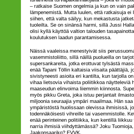
– ratkaise Suomen ongelmia ja kun on vain pakk
lämpenemistä. Mutta luulen, että ratkaisuja ei 
siihen, että valta säilyy, kun mekastusta jatke
tuoleilta. Se on sinänsä harmi, sillä Jussi Hall
olisi kyllä käyttöä valtion talouden tasapainot
koulutuksen laadun parantamisessa.
Näissä vaaleissa menestyivät siis perussuomal
vasemmistoliitto, sillä näillä puolueilla on tarj
supersankareita, jotka erottuvat tylsästä mas
enää Tapani Töllin kaltaisia viisaita päättäjiä, j
sivistyneesti asioita eri kantilta, kun tarjolla
vihaa lietsovia vihaista poliitikkoa näytteleviä h
maaseudun elinvoima liiemmin kiinnosta. Supe
myös pikku Greta, joka istuu perjantait ilmasto
miljoonia seuraajia ympäri maailmaa. Hän saa
ympäristöstä huolissaan olevissa ihmisissä, j
todennäköisesti vihreille tai vasemmistolle. K
enää perinteinen politiikka, kun kentillä liikku
narria ihmisiä viihdyttämässä? Joku Tuomioja, T
Jaakonsaariko? EVVK.