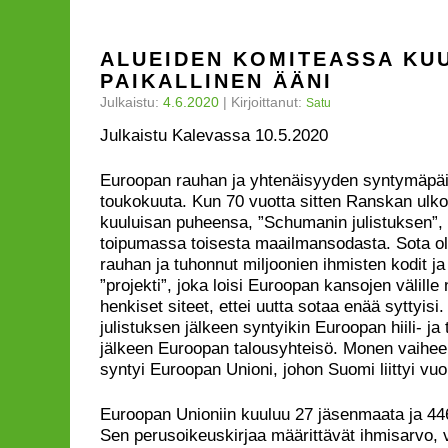
ALUEIDEN KOMITEASSA KU
PAIKALLINEN ÄÄNI
Julkaistu:
4.6.2020
|
Kirjoittanut:
Satu
Julkaistu Kalevassa 10.5.2020
Euroopan rauhan ja yhtenäisyyden syntymäpäiv
toukokuuta. Kun 70 vuotta sitten Ranskan ulko
kuuluisan puheensa, ”Schumanin julistuksen”,
toipumassa toisesta maailmansodasta. Sota o
rauhan ja tuhonnut miljoonien ihmisten kodit ja e
”projekti”, joka loisi Euroopan kansojen välille n
henkiset siteet, ettei uutta sotaa enää syttyis
julistuksen jälkeen syntyikin Euroopan hiili- ja
jälkeen Euroopan talousyhteisö. Monen vaihee
syntyi Euroopan Unioni, johon Suomi liittyi vu
Euroopan Unioniin kuuluu 27 jäsenmaata ja 446
Sen perusoikeuskirjaa määrittävät ihmisarvo, 