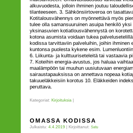
alkuvuodesta, jolloin ihminen joutuu taloudelli
tilanteeseen. 3. Sähkönsiirtoveroa on tasattava
Kotitalousvähennys on myönnettävä myös pieni
tulee olla samansuuruinen asuipa henkilö yksi t
yksinasuvien kotiatlousvähennystä on korotett
kotona asumista voidaan tukea palvelusetelillä
kodissa tarvittaviin palveluihin, joihin ihminen 
kuntonsa puolesta kykene esim. Lumenluontiin
6. Liikunta- ja kulttuuriseteleitä tai vastaavia pie
7. Koteihin energia-avustus, jos haluaa vaihtaa
maalämpöön tai muuhun uusiutuvaan energiamu
sairaustapauksissa on annettava nopeaa kotiap
takuueläkkeisiin korotus 10. Eläkkeiden indek
peruttava.
Kategoriat:
Kirjoituksia
|
OMASSA KODISSA
Julkaistu:
4.4.2019
|
Kirjoittanut:
Satu