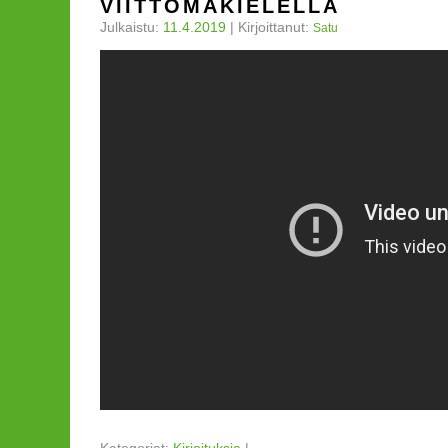
VIITTOMAKIELELLÄ
Julkaistu:
11.4.2019
|
Kirjoittanut:
Satu