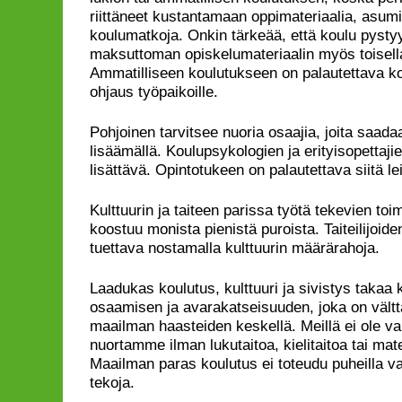
riittäneet kustantamaan oppimateriaalia, asumis
koulumatkoja. Onkin tärkeää, että koulu pysty
maksuttoman opiskelumateriaalin myös toisella
Ammatilliseen koulutukseen on palautettava kon
ohjaus työpaikoille.
Pohjoinen tarvitsee nuoria osaajia, joita saad
lisäämällä. Koulupsykologien ja erityisopettaji
lisättävä. Opintotukeen on palautettava siitä le
Kulttuurin ja taiteen parissa työtä tekevien to
koostuu monista pienistä puroista. Taiteilijoid
tuettava nostamalla kulttuurin määrärahoja.
Laadukas koulutus, kulttuuri ja sivistys tak
osaamisen ja avarakatseisuuden, joka on vält
maailman haasteiden keskellä. Meillä ei ole va
nuortamme ilman lukutaitoa, kielitaitoa tai ma
Maailman paras koulutus ei toteudu puheilla va
tekoja.