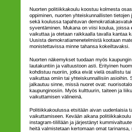
Nuorten politiikkakoulu koostuu kolmesta osas
oppiminen, nuorten yhteiskunnallisten tietojen 
sekä koulussa tapahtuvan demokratiakasvatu
syventäminen. Mukana on viisi koulua, joissa e
vaikuttaa ja otetaan raikkaalla tavalla kantaa 
Uusista demokratiamenetelmistä kootaan materi
monistettavissa minne tahansa kokeiltavaksi.
Nuorten näkemykset tuodaan myös kaupungin
lautakuntiin ja valtuustoon asti. Erityinen hu
kohdistuu nuoriin, jotka eivät vielä osallistu t
vaikuttaa omiin tai yhteiskunnallisiin asioihin. 
jalkautuu sinne, missä nuoret ovat: nuorisotaloil
kaupunginosiin. Myös kulttuurin, taiteen ja lii
vaikuttamisen välineinä.
Politiikkakoulussa etsitään aivan uudenlaisia 
vaikuttamiseen. Kevään aikana politiikkakoulu
instagram-tilillään ja järjestänyt kummivaltuute
heitä valmistetaan kertomaan omat tarinansa, 