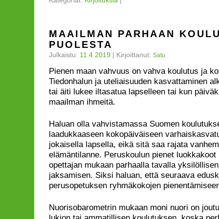
Kategoriat:
Kirjoituksia
|
MAAILMAN PARHAAN KOUL
PUOLESTA
Julkaistu:
11.4.2019
|
Kirjoittanut:
Satu
Pienen maan vahvuus on vahva koulutus ja kor
Tiedonhalun ja uteliaisuuden kasvattaminen alk
tai äiti lukee iltasatua lapselleen tai kun päivä
maailman ihmeitä.
Haluan olla vahvistamassa Suomen koulutukse
laadukkaaseen kokopäiväiseen varhaiskasvatu
jokaisella lapsella, eikä sitä saa rajata vanh
elämäntilanne. Peruskoulun pienet luokkakoot
opettajan mukaan parhaalla tavalla yksilöllise
jaksamisen. Siksi haluan, että seuraava edus
perusopetuksen ryhmäkokojen pienentämiseen
Nuorisobarometrin mukaan moni nuori on jout
lukion tai ammatillisen koulutuksen, koska per