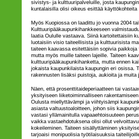
sivistys- ja kulttuuripalveluille, josta kaupungin
kuntalaisilla olisi oikeus esittää käyttökohtei
Myös Kuopiossa on laadittu jo vuonna 2004 ta
Kulttuuripääkaupunkihankkeeseen valmistaudut
laatia Oululle vastaava. Siinä kartoitettaisiin kul
luotaisiin visio taiteellisista ja kulttuurisista 
taiteen kaavassa esitettäisiin sopivia paikkoja v
mutta myös muille taiteen lajeille. Taiteen kaav
kulttuuripääkaupunkihanketta, mutta ennen kai
jokaista kaupunkilaista kaupungin eri osissa. 
rakennusten lisäksi puistoja, aukioita ja muita ju
Näen, että prosenttitaideperiaatteen tai vasta
yksityiseen liiketoiminnalliseen rakentamiseen 
Oulusta miellyttävämpi ja viihtyisämpi kaupunk
asiasta valtuustoaloitteen, johon siis kaupungin
vastasi yllämainitulla vapaaehtoisuuteen perust
vaikka vastaehdotuksena olisi ollut velvoittavu
kokeileminen. Taiteen sisällyttäminen yksityi
tarjoaisi monipuolisia työtilaisuuksia taiteilijoi