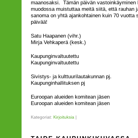
maanosaksi. Tämän päivän vastoinkäyminen
muodossa muistuttaa meitä siitä, että rauhan 
sanoma on yhtä ajankohtainen kuin 70 vuotta 
päivää!
Satu Haapanen
Mirja Vehkaperä (kesk.)
Kaupunginvalt
Kaupunginvaltuutettu
Sivistys- ja kulttuurilaut
Kaupunginhallituksen pj
Euroopan alueiden komit
Euroopan alueiden komitean jäsen
Kategoriat:
Kirjoituksia
|