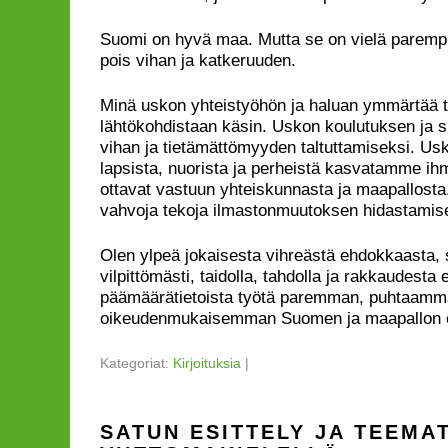
Suomi on hyvä maa. Mutta se on vielä parempi
pois vihan ja katkeruuden.
Minä uskon yhteistyöhön ja haluan ymmärtää t
lähtökohdistaan käsin. Uskon koulutuksen ja 
vihan ja tietämättömyyden taltuttamiseksi. Usko
lapsista, nuorista ja perheistä kasvatamme ihm
ottavat vastuun yhteiskunnasta ja maapallosta.
vahvoja tekoja ilmastonmuutoksen hidastamis
Olen ylpeä jokaisesta vihreästä ehdokkaasta, 
vilpittömästi, taidolla, tahdolla ja rakkaudesta
päämäärätietoista työtä paremman, puhtaamm
oikeudenmukaisemman Suomen ja maapallon 
Kategoriat:
Kirjoituksia
|
SATUN ESITTELY JA TEEMA