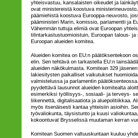
yhteisvastuu, kansalaisten oikeudet ja lainkäyt
ovat ministereistä koostuva ministerineuvosto
päämiehistä koostuva Eurooppa-neuvosto, jo
pääministeri Marin, komissio, parlamentti ja 
Vähemmän tuttuja elimiä ovat Euroopan yhteisö
tilintarkastustuomioistuin, Euroopan talous- ja
Euroopan alueiden komitea.
Alueiden komitea on EU:n päätöksentekoon os
elin. Sen tehtävä on tarkastella EU:n lainsääd
alueiden näkökulmasta. Komitean 329 jäsenen 
lakiesitysten paikalliset vaikutukset huomioida
valmistelussa ja parlamentin päätöksenteossa
pyydettävä lausunnot alueiden komitealta aloit
esimerkiksi työllisyys-, sosiaali- ja terveys- s
liikennettä, digitalisaatiota ja aluepolitiikkaa. 
myös itsenäisesti kantaa yhteisiin asioihin. Se
työvaliokunta, täysistunto ja kuusi valiokuntaa,
kokoontuvat Brysselissä muutaman kerran vu
Komitean Suomen valtuuskuntaan kuuluu yhde