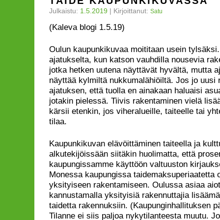
TAIDE KAUPUNKIKUVASSA
Julkaistu:
1.5.2019
|
Kirjoittanut:
Satu
(Kaleva blogi 1.5.19)
Oulun kaupunkikuvaa moititaan usein tylsäksi.
ajatukselta, kun katson vauhdilla nousevia r
jotka hetken uutena näyttävät hyvältä, mutta a
näyttää kylmiltä nukkumalähiöiltä. Jos jo uusi
ajatuksen, että tuolla en ainakaan haluaisi as
jotakin pielessä. Tiivis rakentaminen vielä lisää
kärsii etenkin, jos viheralueille, taiteelle tai yht
tilaa.
Kaupunkikuvan elävöittäminen taiteella ja kultt
alkutekijöissään siitäkin huolimatta, että prosen
kaupungissamme käyttöön valtuuston kirjaukse
Monessa kaupungissa taidemaksuperiaatetta o
yksityiseen rakentamiseen. Oulussa asiaa aio
kannustamalla yksityisiä rakennuttajia lisääm
taidetta rakennuksiin. (Kaupunginhallituksen p
Tilanne ei siis paljoa nykytilanteesta muutu. Jo