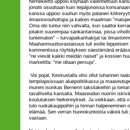
hernekeitto upposi köyhään vaiennettuun kansaa
jonotti osuuttaan kuin leipäjonoissa konsanaan
kanssa upposi suuhun myös palanen kitkeryytt
ilmastovouhottajia ja kaiken maailman ”matuje
Oma olo tuntui niin vahvalta, kun saattoi kerr
jotakin suurempaa sankaritarinaa, jossa viholl
tuntematon” – turvapaikanhakijat tai ilmaston
Maahanmuuttovastaisuus tuli esille leppoisien 
kommentissa röyhtäyksen säestämänä erääss
”ne vievät kaikki meidän naiset” ja kossien h
marketilla: ”me ollaan persuja”.
Voi pojat. Keskustalla olisi ollut tuhannen taa
lempilapsissaan aluepolitiikassa ja maaseutupo
mureni isorikas Bernerin taksilakeihin ja lomar
tavalliselta kansalta. Maaseudun nuoriin iskivä
koulutuksen heikennykset. Ja veikkaan, että
tulo ruokakauppoihin ja hinnan halpeneminen o
elämää. Sen verran huonokuntoista väkeä tuli 
vastaan.