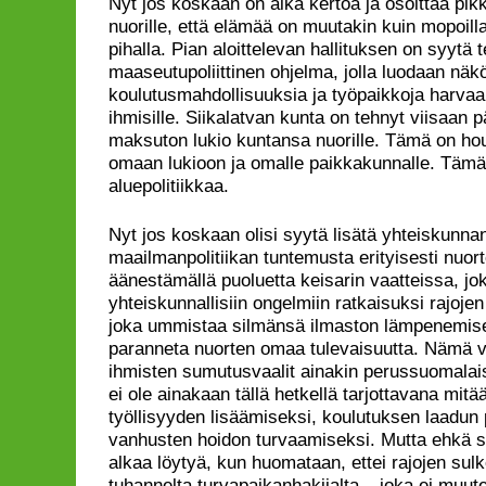
Nyt jos koskaan on aika kertoa ja osoittaa pik
nuorille, että elämää on muutakin kuin mopoill
pihalla. Pian aloittelevan hallituksen on syytä
maaseutupoliittinen ohjelma, jolla luodaan näkö
koulutusmahdollisuuksia ja työpaikkoja harvaa
ihmisille. Siikalatvan kunta on tehnyt viisaan 
maksuton lukio kuntansa nuorille. Tämä on ho
omaan lukioon ja omalle paikkakunnalle. Tämä
aluepolitiikkaa.
Nyt jos koskaan olisi syytä lisätä yhteiskunna
maailmanpolitiikan tuntemusta erityisesti nuor
äänestämällä puoluetta keisarin vaatteissa, jok
yhteiskunnallisiin ongelmiin ratkaisuksi rajojen 
joka ummistaa silmänsä ilmaston lämpenemise
paranneta nuorten omaa tulevaisuutta. Nämä va
ihmisten sumutusvaalit ainakin perussuomalaiste
ei ole ainakaan tällä hetkellä tarjottavana mit
työllisyyden lisäämiseksi, koulutuksen laadun 
vanhusten hoidon turvaamiseksi. Mutta ehkä sie
alkaa löytyä, kun huomataan, ettei rajojen sul
tuhannelta turvapaikanhakijalta – joka ei muut