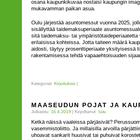
osana kaupunkikuvaa nostaisi kaupungin imago
mukavamman paikan asua.
Oulu järjestää asuntomessut vuonna 2025, jollo
sisällyttää taidemaksuperiaate asuntomessua
sitä taidemaksu- tai ympäristötaideperiaatetta v
erilaisissa kohteissa. Jotta taiteen määrä ka
aidosti, täytyy prosenttiperiaate yksityisessä l
rakentamisessa tehdä vapaaehtoisuuden sijaan
Kategoriat:
Kirjoituksia
|
MAASEUDUN POJAT JA KAU
Julkaistu:
16.4.2019
|
Kirjoittanut:
Satu
Ketkä näissä vaaleissa pärjäsivät? Perussuoma
vasemmistoliitto. Ja millaisilla arvoilla pärjät
uhoavat sankarit huusivat tai puhuivat korostet