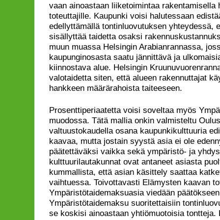
vaan ainoastaan liiketoimintaa rakentamisella har
toteuttajille. Kaupunki voisi halutessaan edistää
edellyttämällä tontinluovutuksen yhteydessä, e
sisällyttää taidetta osaksi rakennuskustannuks
muun muassa Helsingin Arabianrannassa, jossa
kaupunginosasta saatu jännittävä ja ulkomaisia
kiinnostava alue. Helsingin Kruunuvuorenrann
valotaidetta siten, että alueen rakennuttajat kä
hankkeen määrärahoista taiteeseen.
Prosenttiperiaatetta voisi soveltaa myös Ymp
muodossa. Tätä mallia onkin valmisteltu Oulu
valtuustokaudella osana kaupunkikulttuuria e
kaavaa, mutta jostain syystä asia ei ole edenn
päätettäväksi vaikka sekä ympäristö- ja yhdysk
kulttuurilautakunnat ovat antaneet asiasta puo
kummallista, että asian käsittely saattaa katk
vaihtuessa. Toivottavasti Elämysten kaavan tot
Ympäristötaidemaksuasia viedään päätökseen t
Ympäristötaidemaksu suoritettaisiin tontinluo
se koskisi ainoastaan yhtiömuotoisia tontteja. 