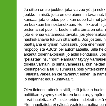
Ja sitten on se joukko, joka valvoo yöt ja nuk
joukko ihmisiä, joita en ole aiemmin tavannut.
kansaa, jota ei edes politiikan superhahmot ja
on koskaan kiinnostanutkaan. He liikkuvat hilj
pistemäiset pupillit. Luulen, että tämä on sitä
jota ei enää valtamedia tavoita, jos yleensäk
hashiskanavia lukuun ottamatta. Jos jostain, ni
päättäjänä erityisen huolissani, jopa enemmän 
mopopojista ABC:n peliautomaateilla. Sillä he
alkanut todennäköisesti jo äidin kohdussa. Jo
”pelastaa” ns. ”normielämään” täytyy varhaise
todella varhain, jo siinä vaiheessa, kun heidän 
koulunpenkillä tai luisumassa pois yhteiskunna
Tällaista väkeä en ole tavannut ennen, ja nämä
jo neljännet eduskuntavaalit.
Olen iloinen kuitenkin siitä, että joitakin huolet
politiikan kysymykset kuten koulutus, ympärist
– vai huolettaako? – eläkkeiden indeksit sekä
Yksinhuoltajista ei näissä vaaleissa paljoa puh