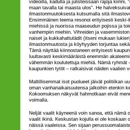
videoilla, kadulla ja julisteissaan rajoja kiinni
maan tavalla tai maasta ulos”. He halveksuivat
ilmastonmuutoksesta kutsumalla sitä ilmastov
Ensimmäinen teema resonoi erityisesti keski-i
miehissä ja nuorissa maaseudun pojissa ja to
vanhempiin miehiin. Vihreiden ja vasemmiston
naiset ja kukkahattutädit (itseni mukaan lukien
ilmastonmuutosta ja köyhyyden torjuntaa sekä 
Tämä näyttää kiinnostaneen erityisesti kaupun
luultavasti keskimääräistä enemmän akateemis
vähemmän koulutettuja miehiä. Nämä ryhmät 
kaupunkien tytöt – ratkaisivat näiden vaalien vo
Maltillisemmat isot puolueet jäivät politiikan u
oman vanhanaikaisuutensa jalkoihin etenkin ke
Kokoomuksen näkyvät hahmotkaan eivät mene
voimalla.
Neljät vaalit käyneenä voin sanoa, että nämä o
vaalit ikinä. Keskustan kojulla ei ole koskaan ol
näissä vaaleissa. Sen sijaan perussuomalaist