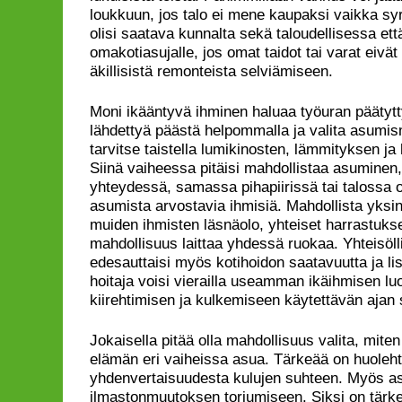
loukkuun, jos talo ei mene kaupaksi vaikka syr
olisi saatava kunnalta sekä taloudellisessa e
omakotiasujalle, jos omat taidot tai varat eivät 
äkillisistä remonteista selviämiseen.
Moni ikääntyvä ihminen haluaa työuran päätytt
lähdettyä päästä helpommalla ja valita asumis
tarvitse taistella lumikinosten, lämmityksen j
Siinä vaiheessa pitäisi mahdollistaa asuminen
yhteydessä, samassa pihapiirissä tai talossa ol
asumista arvostavia ihmisiä. Mahdollista yksinä
muiden ihmisten läsnäolo, yhteiset harrastuks
mahdollisuus laittaa yhdessä ruokaa. Yhteisöl
edesauttaisi myös kotihoidon saatavuutta ja lisä
hoitaja voisi vierailla useamman ikäihmisen lu
kiirehtimisen ja kulkemiseen käytettävän ajan 
Jokaisella pitää olla mahdollisuus valita, mit
elämän eri vaiheissa asua. Tärkeää on huoleh
yhdenvertaisuudesta kulujen suhteen. Myös as
ilmastonmuutoksen torjumiseen. Siksi on tärkeä