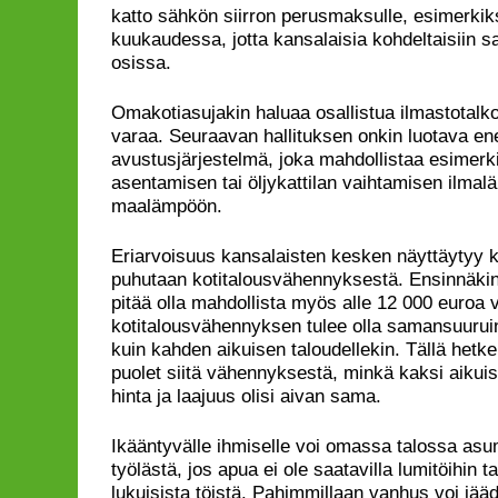
katto sähkön siirron perusmaksulle, esimerk
kuukaudessa, jotta kansalaisia kohdeltaisiin s
osissa.
Omakotiasujakin haluaa osallistua ilmastotalkoi
varaa. Seuraavan hallituksen onkin luotava en
avustusjärjestelmä, joka mahdollistaa esimerk
asentamisen tai öljykattilan vaihtamisen ilma
maalämpöön.
Eriarvoisuus kansalaisten kesken näyttäytyy k
puhutaan kotitalousvähennyksestä. Ensinnäki
pitää olla mahdollista myös alle 12 000 euroa 
kotitalousvähennyksen tulee olla samansuuruin
kuin kahden aikuisen taloudellekin. Tällä hetk
puolet siitä vähennyksestä, minkä kaksi aikui
hinta ja laajuus olisi aivan sama.
Ikääntyvälle ihmiselle voi omassa talossa asum
työlästä, jos apua ei ole saatavilla lumitöihin 
lukuisista töistä. Pahimmillaan vanhus voi jä