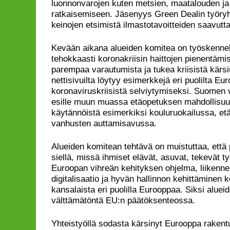
luonnonvarojen kuten metsien, maatalouden j
ratkaisemiseen. Jäsenyys Green Dealin työry
keinojen etsimistä ilmastotavoitteiden saavutt
Kevään aikana alueiden komitea on työskennel
tehokkaasti koronakriisin haittojen pienentämi
parempaa varautumista ja tukea kriisistä kärsin
nettisivuilta löytyy esimerkkejä eri puolilta Eu
koronaviruskriisistä selviytymiseksi. Suomen 
esille muun muassa etäopetuksen mahdollisuuk
käytännöistä esimerkiksi kouluruokailussa, et
vanhusten auttamisavussa.
Alueiden komitean tehtävä on muistuttaa, että
siellä, missä ihmiset elävät, asuvat, tekevät ty
Euroopan vihreän kehityksen ohjelma, liikenne 
digitalisaatio ja hyvän hallinnon kehittäminen 
kansalaista eri puolilla Eurooppaa. Siksi alue
välttämätöntä EU:n päätöksenteossa.
Yhteistyöllä sodasta kärsinyt Eurooppa rakentu